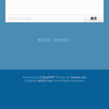
支持Ctrl+Enter提交
暂无留言，快抢沙发！
Powered by
Z-BlogPHP
Themes by
Yiwuku.com
Copyright
qh505.com
.Some Rights Reserved.