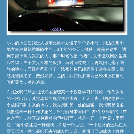
小小的插曲使我进入城市比原计划慢了半个多小时，到达的那个
地方依然是熟悉而陌生的，3年前的今天，深秋，就是在这里，遇
到了那个叫方兴东的人，那个时候他是“他者”，关于互联网的生存
和希望，关于文人性格的孤独，而时间过去了，再次回到这个幽
静的地方，已经有些苍老了，浓密的树已经遮住了很多光阴，我
感觉被隔绝了，恍然如梦，是的，我们很多东西已经和正在被时
间所覆盖，难以逾越。
而此次我们只是很形式地围绕某一个议题学习和讨论，作为岁末
的一次出行，其实离我的现实依然太近，五天四夜，被隔绝在一
个放眼不到未来的地方，我会想到另一处的温暖。我想我是准备
颠覆这样一种工作状态的，出行随身带着阿兰·罗伯-格里耶的《在
迷宫里》，撕开被包裹着的塑料封面，就是打开一个世界，里面
说：“这个叙述是一种虚构，不是一种见证。”一个迷路的士兵在大
雪天运送一件包裹给死去的战友的父亲，最后自己却成为了收件