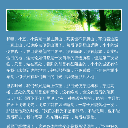
和妻、小五、小袋鼠一起去爬山，其实也不算爬山，车沿着道路
一直上山，抵达终点便是山顶了。然后便是登山远眺，小小的城
便在脚下，在目光覆盖的世界里。没有崎岖，没有颠簸，直接抵
达目的地，这无论如何都是一次简单的行进历程，也是第二次登
临，只是，站在高处，看到的却是有些陌生的，小小的城还有许
多我们未曾到达的地方，包括那些路，不免感叹一下存在的渺小
感觉，似乎只有我们向下的目光可以覆盖那片大地。
很多时候，我们却只是向上仰望，那目光便穿过树林，穿过高
楼，远处的天空却是空旷无物，没有终点，也没有最后的落脚
点，电影《阿飞正传》里说：“有一种鸟没有脚的，他的一生只能
在天上飞来飞去，飞累了就在风里睡觉，一辈子只能落地一次，
那就是他死的时候。”我们的目光不是那只鸟，不能飞翔，也不能
最后死去，我们需要一些东西被看到，然后被覆盖。
感冒已经很深了，这种身体的病变倒是我所渴望的，记忆中好久