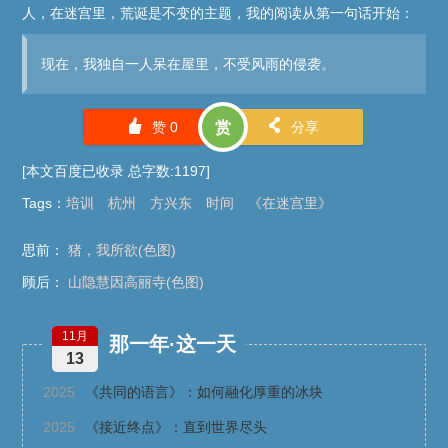
人，在迷宫里，荒诞是不变的主题，我的阅读从第一句话开始：
现在，我独自一人呆在屋里，不受风雨的侵袭。
󰄼
󰄯
赞
0
赏
分享
[本文百度已收录 总字数:1197]
Tags
：
培训
杭州
方兴东
时间
《在迷宫里》
思前：
猪，我所欲(色图)
顾后：
山隐慧因高丽寺(色图)
11月
那一年·这一天
13
2025
《共同的语言》：如何融化厚重的冰块
2025
《接近终点》：直到世界尽头