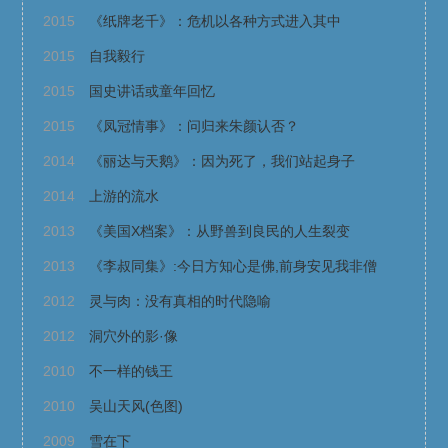
2015
《纸牌老千》：危机以各种方式进入其中
2015
自我毅行
2015
国史讲话或童年回忆
2015
《凤冠情事》：问归来朱颜认否？
2014
《丽达与天鹅》：因为死了，我们站起身子
2014
上游的流水
2013
《美国X档案》：从野兽到良民的人生裂变
2013
《李叔同集》:今日方知心是佛,前身安见我非僧
2012
灵与肉：没有真相的时代隐喻
2012
洞穴外的影·像
2010
不一样的钱王
2010
吴山天风(色图)
2009
雪在下