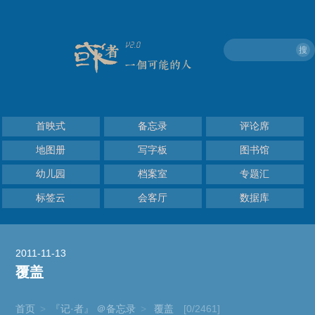
搜
首映式
备忘录
评论席
地图册
写字板
图书馆
幼儿园
档案室
专题汇
标签云
会客厅
数据库
2011-11-13
覆盖
首页
>
『记·者』 ＠备忘录
>
覆盖
[0/2461]