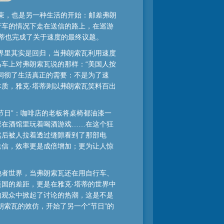
结束，也是另一种生活的开始：邮差弗朗
行车的情况下走在送信的路上，在巡游
塔蒂也完成了关于速度的最终议题。
界里其实是回归，当弗朗索瓦利用速度
车上对弗朗索瓦说的那样：“美国人按
洞彻了生活真正的需要：不是为了速
质，雅克·塔蒂则以弗朗索瓦笑料百出
节日”：咖啡店的老板将桌椅都油漆一
聚在酒馆里玩着喝酒游戏……在这个狂
然后被人拉着透过缝隙看到了那部电
送信，效率更是成倍增加；更为让人惊
他者世界，当弗朗索瓦还在用自行车、
国的差距，更是在雅克·塔蒂的世界中
的观众中掀起了讨论的热潮，这是不是
索瓦的效仿，开始了另一个“节日”的