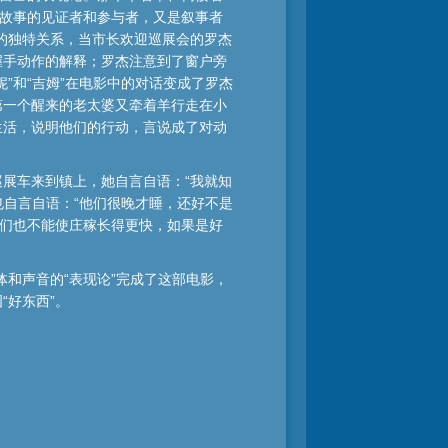
是故事的见证者和参与者，又是叙事者
的独特关系，当市长欢迎巡展会的罗杰
握手动作的解释；罗杰注意到了窗户旁
”和“吉姆”在电影中的对话变成了罗杰
第一个醒来的老太婆又牵着羊行走在小
生活，说明他们的行动，言说成了对动
展车来到镇上，她自言自语：“我就知
也自言自语：“他们很晚才睡，还好不是
他们也不能使庄稼长得更快，如果是好
和声音的“表现论”完成了这部电影，
“好东西”。