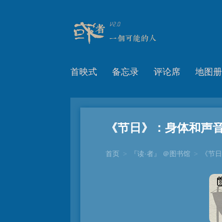
首映式
备忘录
评论席
地图册
《节日》：身体和声
首页
>
『读·者』 ＠图书馆
>
《节日