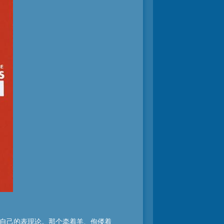
了自己的表现论。那个牵着羊、佝偻着