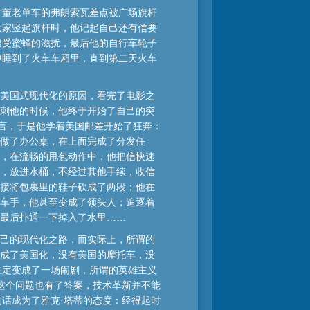
古董老单车的弗朗索瓦差点被广场旗杆
大家竖起旗杆时，他记起自己还有信要
遭受蜜蜂的滋扰，最后他的自行车轮子
中睡到了火车车厢里，直到第二天火车
美国式现代化的原因，看完了电影之
刺他的时候，他终于开始了自己的突
宣言，于是他学着美国邮差开始了狂奔：
做了办公桌，在上面完成了分发任
，在流畅的甩包动作中，他把信快速
，放进水桶，不经过其他手续，收信
接将包裹里的鞋子砍成了两段；他在
车手，他甚至变成了领头人；追逐着
最后扑通一下掉入了水里……
己的现代化之路，而实际上，所谓的
成了美国化，没有美国的摩托车，没
注定变成了一场闹剧，所谓的英雄主义
这个问题也有了答案，技术革新并不能
话成为了雅克·塔蒂的态度：经得起时