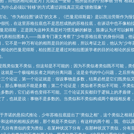
企图，而他的相论就是为了完成这一使命，他所提出的个别事物“分有”相
为什么必须以“转移”的方式通过训练真正完成“拯救现象”？
言论。”作为柏拉图“谈话”的文本，《巴曼尼得斯篇》是以凯法劳斯作为
种假托，在这里苏格拉底也不是思想成熟的苏格拉底，在谈话中也不像柏
巴曼尼得斯，正是因为这种关系是对习惯见解的解放，陈康认为才可以解
再代表柏拉图本人——陈康专门著文考察了“少年苏格拉底”的身份问题，他
，它不是一种万有论的相而是目的论的相，所以考证之后，他认为“少年
个相论的巴曼尼得斯，柏拉图正是通过对柏拉图派学者的目的论相论的反驳
的。
是既类似复不类似，但这却是不可能的；因为不类似者类似既不可能，类
，这就是一个极端相反者之间的分离问题，这是全书的中心问题，之后所
含三个论证，第一个论证就是：假设事物是多数，结果必然是它们既类似
似，那么事物就不能是多数；第二个论证是：类似者不类似不可能，不类
是多数的，它们必将也变得不可能。三个论证其实都归于逻辑上的矛盾律
定了，也就是说：事物不是多数的。当类似和不类似构成两个极端相反者
对于齐诺的悬拟式推论，少年苏格拉底提出了“类似之相”，这个类似之相就
个和这样的相相反的相，那个相是不类似的；有这样的两个相，我、你以及
，“凡分有类似的变为类似，在某种状况下分有，在那种状况下类似，分有