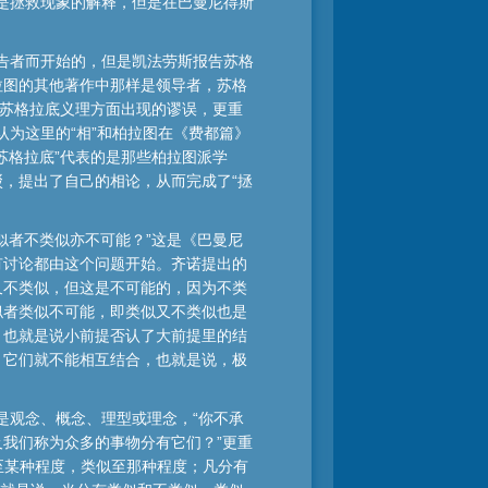
就是拯救现象的解释，但是在巴曼尼得斯
报告者而开始的，但是凯法劳斯报告苏格
拉图的其他著作中那样是领导者，苏格
释苏格拉底义理方面出现的谬误，更重
认为这里的“相”和柏拉图在《费都篇》
苏格拉底”代表的是那些柏拉图派学
，提出了自己的相论，从而完成了“拯
似者不类似亦不可能？”这是《巴曼尼
有讨论都由这个问题开始。齐诺提出的
又不类似，但这是不可能的，因为不类
似者类似不可能，即类似又不类似也是
，也就是说小前提否认了大前提里的结
，它们就不能相互结合，也就是说，极
是观念、概念、理型或理念，“你不承
我们称为众多的事物分有它们？”更重
至某种程度，类似至那种程度；凡分有