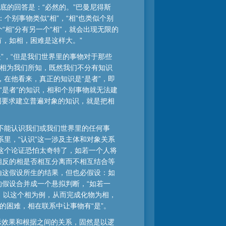
底的回答是：“必然的。”巴曼尼得斯
个别事物类似“相”，“相”也类似个别
“相”分有另一个“相”，就会出现无限的
有，如相，困难是这样大。”
是”，“但是我们世界里的事物对于那些
个相为我们所知，既然我们不分有知识
在他看来，真正的知识是“是者”，即
“是者”的知识，相和个别事物就无法建
图要求建立普遍对象的知识，就是把相
不能认识我们或我们世界里的任何事
里，“认识”这一涉及主体和对象关系
这个论证恐怕太奇特了，如若一个人将
相反的相是否相互分离而不相互结合等
由这假设所生的结果，但也必假设：如
的假设合并成一个悬拟判断，“如若一
相，以这个相为例，从而完成化物为相，
的困难，相在联系中让事物有“是”。
示效果和根据之间的关系，固然是以逻