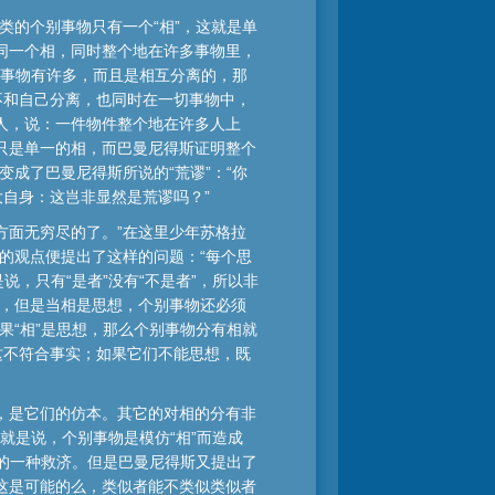
类的个别事物只有一个“相”，这就是单
同一个相，同时整个地在许多事物里，
别事物有许多，而且是相互分离的，那
不和自己分离，也同时在一切事物中，
人，说：一件物件整个地在许多人上
只是单一的相，而巴曼尼得斯证明整个
成了巴曼尼得斯所说的“荒谬”：“你
自身：这岂非显然是荒谬吗？”
方面无穷尽的了。”在这里少年苏格拉
的观点便提出了这样的问题：“每个思
，只有“是者”没有“不是者”，所以非
论，但是当相是思想，个别事物还必须
果“相”是思想，那么个别事物分有相就
这不符合事实；如果它们不能思想，既
，是它们的仿本。其它的对相的分有非
就是说，个别事物是模仿“相”而造成
有的一种救济。但是巴曼尼得斯又提出了
这是可能的么，类似者能不类似类似者