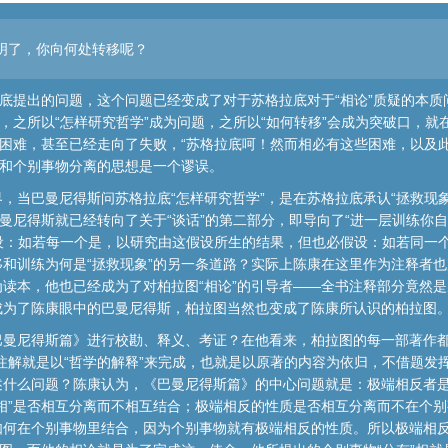
明了，你向何处转移呢？
拉底提出的问题，这个问题已经变成了对于苏格拉底对于“相论”质疑的本质
论，之所以“怎样研究哲学”成为问题，之所以“如何转移”会成为突破口，
了困难，甚至已经走向了失败，“苏格拉底呵！然而相必有这些困难，以及
”和个别事物分离的思想是一个谬误。
，当巴曼尼得斯问苏格拉底“怎样研究哲学”，是在苏格拉底承认“拯救现象
巴曼尼得斯就已经转向了关于“谈话”的第二部分，即导向了“进一层训练你
假设：如若每一个是，以研究由这假设所生的结果，但也必假设：如若同一
和训练为何是“拯救现象”的另一条道路？实际上陈康在这里作为注释者也
为读本，他也已经成为了对柏拉图“相论”的引导者——全书注释部分竟然
成为了陈康眼中的巴曼尼得斯，柏拉图当然也变成了陈康所认识的柏拉图
巴曼尼得斯篇》进行校勘、释义、考证？在他看来，柏拉图的每一部著作都
注解就是以“哲学的解释”来完成，也就是以原著的内容为依归，不借题发挥
述什么问题？陈康认为，《巴曼尼得斯篇》的中心问题就是：极端相反者
相”是否相互分离而不相互结合；极端相反的性质是否相互分离而不在个
如何在个别事物里结合，因为个别事物就有极端相反的性质。所以极端相