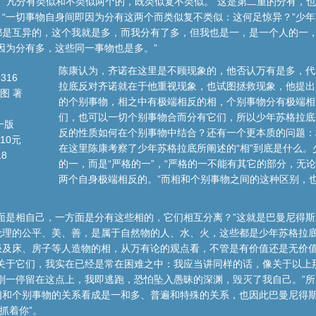
”，“凡分有类似和不类似两个的，既类似复不类似。”这是第二重的分有，
“一切事物自身间即因为分有这两个而类似复不类似：这何足惊异？”少
都是互异的，这个我就是多，而我分有了多，但我也是一，是一个人的一
因为分有多，这些同一事物也是多。”
陈康认为，齐诺在这里是不顾现象的，他否认万有是多，代
316
拉底反对齐诺就在于他重视现象，也试图拯救现象，他提出的
图 著
的个别事物，相之中有极端相反的相，个别事物分有极端相
们，也可以一切个别事物合而分有它们，所以少年苏格拉底
一版
反的性质如何在个别事物中结合？还有一个更本质的问题：
10元
在这里陈康考察了少年苏格拉底所阐述的“相”到底是什么。
18
的一，而是“严格的一”，“严格的一不能有其它的部分，无
两个自身极端相反的。”而相和个别事物之间的这种区别，
。
面是相自己，一方面是分有这些相的，它们相互分离？”这就是巴曼尼得
伦理的公平、美、善，是属于自然物的人、水、火，这些都是少年苏格拉
谈及床、房子等人造物的相，从万有论的观点看，不管是有价值还是无价
关于它们，我实在已经是常在困难之中：我应当讲同样的话，像关于以上
刚一停留在这点上，我即逃跑，恐怕坠入愚昧的深渊，毁灭了我自己。”
相和个别事物的关系看成是一和多、普遍和特殊的关系，也因此巴曼尼得斯
抓着你”。