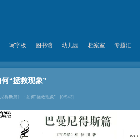
写字板
图书馆
幼儿园
档案室
专题汇
何“拯救现象”
尼得斯篇》：如何“拯救现象”
[0/543]