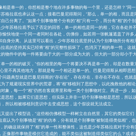
像相是单一的，你想相是整个地在许多事物的每一个里，还是怎样？”同一
年苏格拉底也承认这一点；接着巴曼尼得斯问，“那么，单一的相，而且是
自己分离了。”如果个别事物整个分有的“相”只有一个，而分有“相”的个
是少年苏格拉底予以了否定的回答，单一的相也是同一的相，它在各处并
“你愉快地使一个同一者同时在各处，仿佛你，如若用一张帆篷遮盖了许多
身和自身分离。从这里可以看出，少年苏格拉底坚持认为个别事物所分有相
拉底的坚持其实已经将“相”的完整性损坏了，也消灭了相的单一性，这就变
大的物件中的每一件将要由于大的一部分成为大的，但大的一部分却小于大
单一的相的破灭，“你的相里的每一个将要决不再是单一的，却是在数量
在心里不再其他地方，那就是每一个相还是单一的。巴曼尼得斯从相即思想
个问题典型就是巴曼尼得斯的“存在论”，存在存在，非存在不存在，也就是说
为了规避现实世界中的荒谬，将“相”移植到了思想中，以此挽救他的相
对象，每一个“相”仍然在客观界里和每一类个别事物对立。再进一步，如
就是思想，如果它们是思想，但实际上并非一切个别事物都是思想，所以
盾，所以相被移植到意识中去变成思想，这个假设就无法成立。
底又提出了模型说，“这些相仿佛模型一样树立在自然里，其它的类似它们
拉底认为个别事物是“相”的仿本，分有就是个别事物“被制造得类似相”，也
成，的确这就保持了“相”的单一性和整体性，这也是少年苏格拉底对于分
相，正像那件事物是模仿它造成的，能不类似这被制造得类似它的么？或者