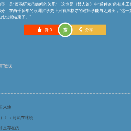
容，是“蕴涵研究范畴间的关系”，这也是《哲人篇》中“通种论”的初步
部分，在两千多年的欧洲哲学史上只有黑格尔的逻辑学能与之媲美，“这一
此也就结束了。”
󰄼
󰄯
赞
0
赏
分享
点”透视
玉米地
本）》：河流在述说
才是存在的