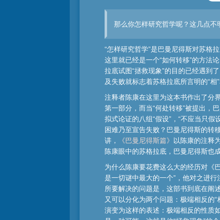
那么你怎样研究哲学呢？这几点不
“怎样研究哲学”是巴曼尼得斯对苏格
这里就已经是一个“如何转移”的方法
拉底试图“拯救现象”的目的已经遇到
及失败就标志着苏格拉底所言明的“相
注释者陈康在这里为这本书作出了分界
第一部分，而当“何处转移”被提出，
拟式论证的八组“假设”，“不应当只
困难乃至宣告失败？巴曼尼得斯的转移
讲，
《巴曼尼得斯篇》
以陈康的注释
陈康眼中的苏格拉底，巴曼尼得斯也
为什么陈康要花费这么大的经历对《
是一切谜中最大的一个”，他对之进行
所要解决的问题是，这部书到底在阐
又可以分化为两个问题：极端相反的“
演变为这样的表述：极端相反的性质