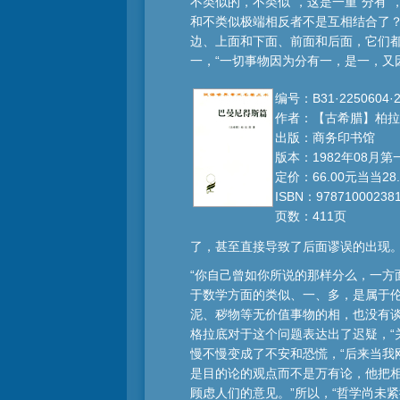
不类似的，不类似”，这是一重“分有
和不类似极端相反者不是互相结合了？
边、上面和下面、前面和后面，它们
一，“一切事物因为分有一，是一，又
编号：B31·2250604·2
作者：【古希腊】柏拉
出版：商务印书馆
版本：1982年08月第
定价：66.00元当当28.
ISBN：97871000238
页数：411页
了，甚至直接导致了后面谬误的出现
“你自己曾如你所说的那样分么，一方
于数学方面的类似、一、多，是属于
泥、秽物等无价值事物的相，也没有
格拉底对于这个问题表达出了迟疑，“
慢不慢变成了不安和恐慌，“后来当我
是目的论的观点而不是万有论，他把
顾虑人们的意见。”所以，“哲学尚未紧