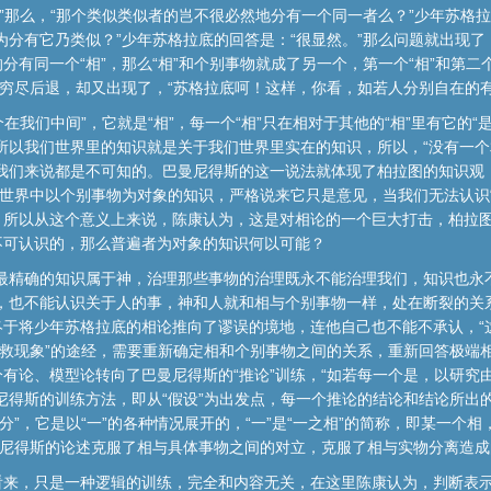
。”那么，“那个类似类似者的岂不很必然地分有一个同一者么？”少年苏格拉
分有它乃类似？”少年苏格拉底的回答是：“很显然。”那么问题就出现了：
有同一个“相”，那么“相”和个别事物就成了另一个，第一个“相”和第二个
无穷尽后退，却又出现了，“苏格拉底呵！这样，你看，如若人分别自在的
个在我们中间”，它就是“相”，每一个“相”只在相对于其他的“相”里有它的“
所以我们世界里的知识就是关于我们世界里实在的知识，所以，“没有一
我们来说都是不可知的。巴曼尼得斯的这一说法就体现了柏拉图的知识观，
们世界中以个别事物为对象的知识，严格说来它只是意见，当我们无法认识
，所以从这个意义上来说，陈康认为，这是对相论的一个巨大打击，柏拉
不可认识的，那么普遍者为对象的知识何以可能？
个最精确的知识属于神，治理那些事物的治理既永不能治理我们，知识也永
，也不能认识关于人的事，神和人就和相与个别事物一样，处在断裂的关系
终于将少年苏格拉底的相论推向了谬误的境地，连他自己也不能不承认，“
拯救现象”的途经，需要重新确定相和个别事物之间的关系，重新回答极端
有论、模型论转向了巴曼尼得斯的“推论”训练，“如若每一个是，以研究
尼得斯的训练方法，即从“假设”为出发点，每一个推论的结论和结论所出
分”，它是以“一”的各种情况展开的，“一”是“一之相”的简称，即某一个
曼尼得斯的论述克服了相与具体事物之间的对立，克服了相与实物分离造成
看来，只是一种逻辑的训练，完全和内容无关，在这里陈康认为，判断表