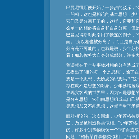
巴曼尼得斯便开始了一步步的驳斥，“
一的相，这也是相论的基本思想，少
它们又是分离开了的，这样，它要和它
么单一的相必将自身和自身分离，但
巴曼尼得斯对此引用了帐篷的例子，
面。”所以相也被分离了，而且是自
分有是不可能的，也就是说，少年苏格
看！如若你将大自身分成部分，许多
荒谬就在于个别事物对相的分有造成了
底提出了“相的每一个是思想”，除了
想是一个思想，无所思的思想吗？”这
存在就不是思想的对象。少年苏格拉底
在现实客观的世界里，因为它是思想的
是分有思想，它们由思想组成或自己
是思想却又不能思想，这就产生了矛
面对相论的一次次困难，少年苏格拉
它，乃是被制造得类似相。”少年苏格
的，许多个别事物模仿一个“相”而造
问题，“如若某件事物类似相，那个