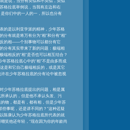
也就是说，当分有类似和不类似，类似
年苏格拉底举例说，当我有左边和右
，是你们中的一人的一，所以也分有
表的是以利亚学派的精神，少年苏格
分有就是将万有分为“相”和分有“相”
反的相——个别事物可以都分有它
的分有其实带来了新的问题：极端相
极端相反的“相”是否也可以相互结合？
少年苏格拉底心中的“相”不是由多而成
论这是和它自己极端相反的，或是其它
也许在少年苏格拉底的分有论中被忽视
斯对少年苏格拉底提出的问题，相是属
底所承认的，但是他不承认头发、污
值的物，都是有，都有相，但是少年苏
那些事呢，还是讲不同的？”这种迟疑
所以陈康认为少年苏格拉底所代表的就
嘲笑他还年轻，“现在因为你的年龄尚