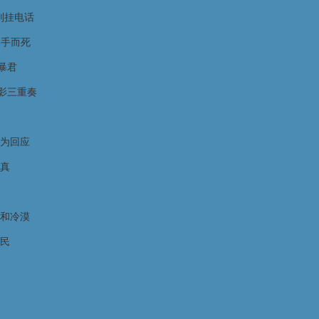
别挂电话
的手而死
暴君
影三重奏
为回应
真
和冷漠
民