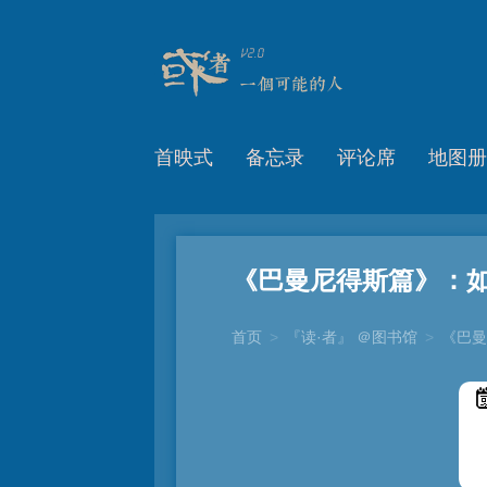
首映式
备忘录
评论席
地图册
《巴曼尼得斯篇》：如
首页
>
『读·者』 ＠图书馆
>
《巴曼