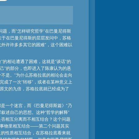
问题，而“怎样研究哲学”在巴曼尼得斯
就在于在巴曼尼得斯的层层发问中，苏格
此外许许多多其它的困难”，这个困难以
”的相论遭遇了困难，这就是“谈话”的
自己”的部分，也即进入了陈康认为的悬
个不是。”为什么苏格拉底的相论会走向
完成了一次“转移”，或者在某种意义上
是原文的九倍，苏格拉底就已经成为了
。
是一个迷宫，而《巴曼尼得斯篇》“乃
叙述自己的思想。这种“哲学的解释”
是否相互分离而不相互结合？这个问题
别事物里相互结合——第二个问题其实
反的性质相互结合，在苏格拉底看来就