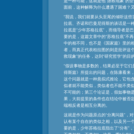
是一种可能，这就是他“拯救现象”的
面前，这种解释为什么遭遇了困难？又
“我说，我们就要从头至尾的倾听这些
拉底、齐诺和巴曼尼得斯的谈话是一
拉底是“少年苏格拉底”，而领导者是
要的是，这篇文章中的“苏格拉底”不
中的相不同，也不是《国家篇》里的相
者，而真正代表柏拉图的则是批评这
救现象”的任务，达到“研究哲学”的目
“假设事物是多数的，结果必至于它们
得斯篇》所提出的问题，在陈康看来
这个问题就是一种悬拟式推论，它包
似者就不能类似，类似者也不能不类
不可能的；第三个论证是，假如事物
果，大前提里的条件也在结论中被否
端相反者是相互分离的。
这就是作为问题原点的“分离问题”，
认有某个自在的类似之相，以及另一
要的是，少年苏格拉底指出了“分有”