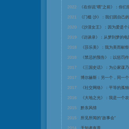
2022
《在你说“喂”之前》：你们
2021
《门槛·沙》：我们因自己
2020
《沙漠女王》：因为爱是个
2019
《访谈录》：从梦到梦的电
2018
《莎乐美》：我为美而献祭
2018
《禁忌的预告》：以惩罚作
2017
《三国史话》：为公家谋乃
2017
博尔赫斯：另一个，同一个
2017
《社交网络》：平等的孤独
2016
《大地之光》：我是一个农
2015
黔东风情
2015
所见所闻的“故事会”
2014
无知者有畏