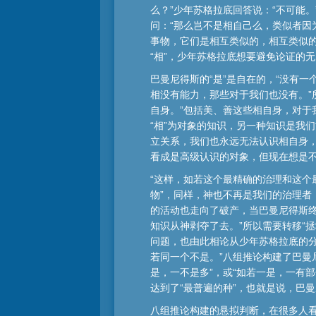
么？”少年苏格拉底回答说：“不可能
问：“那么岂不是相自己么，类似者因为
事物，它们是相互类似的，相互类似的分
“相”，少年苏格拉底想要避免论证的
巴曼尼得斯的“是”是自在的，“没有一
相没有能力，那些对于我们也没有。”
自身。”包括美、善这些相自身，对于
“相”为对象的知识，另一种知识是我
立关系，我们也永远无法认识相自身
看成是高级认识的对象，但现在想是
“这样，如若这个最精确的治理和这
物”，同样，神也不再是我们的治理者
的活动也走向了破产，当巴曼尼得斯
知识从神剥夺了去。”所以需要转移“
问题，也由此相论从少年苏格拉底的分
若同一个不是。”八组推论构建了巴曼
是，一不是多”，或“如若一是，一有部
达到了“最普遍的种”，也就是说，巴
八组推论构建的悬拟判断，在很多人