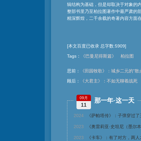
辑结构为基础，但是却取决于对象的内
整部书里乃至柏拉图著作中最严肃的
精深辉煌，二千余载的奇著内容方面在
[本文百度已收录 总字数:5909]
Tags
：
《巴曼尼得斯篇》
柏拉图
思前：
《田园牧歌》：城乡二元的“散
顾后：
《大君主》：不如无聊着战死
09月
那一年·这一天
11
2024
《萨帕塔传》：子弹穿过了
2023
《奥雷莉亚·史坦尼（墨尔
2023
《卡车》：有了对方，两人