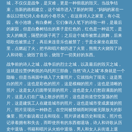
城，不仅仅是战争，是灾难，更是一种彻底的毁灭。当战争结
束，当新的政权建立，这个城市进入了新的时期，“妈妈的家在一
条以12世纪诗人命名的小巷尽头”，在这座诗人之家里，有小花
园，有小池塘，有白桑树，它们像诗人笔下的诗歌一样，是最后
的家园，但是白桑树结出的果子是红色的，红色是一种诅咒，是
女人的幽灵，隔壁的孩子死了；之后这个城市被禁止跳舞，后来
唱歌也被禁止了，再后来连音乐也被禁了；于是全家坐在庭院
里，点燃起了火，把书和唱片都扔进了火里，熊熊大火烧毁了诗
人和诗歌，烧毁了音乐，烧毁了一切美好的东西。
战争前的诗人之城，战争后的烈士之城，以及最后的毁灭之城，
这就是拉贾伊构筑的乌托邦三部曲，当然“诗人之城”本身就是一个
隐喻，但是当画面中插入了大量照片，它就指向了现实：这是黑
白的照片，这也是彩色的照片，这是模糊的照片，这也是清晰的
照片，这是女人们面带笑容的照片，这也是女人们愁容满面的照
片，这是人们在广场上散步的照片，这也是街道空空荡荡的照
片，这是建筑工人在建造城市的照片，这也是城市变成废墟的照
片。照片呈现出一种静态，在空间被禁锢而时间被无限放大的影
像里，照片叙说着过去和现在，照片讲述着历史和现实，照片也
记录着拥有和失去，而即使所有的东西都退场，诗人和诗歌从历
史中退场，书籍和唱片从火焰中退场，男人和女人从街道上退