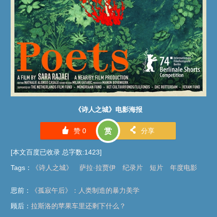
《诗人之城》电影海报
󰄼
󰄯
赞
0
赏
分享
[本文百度已收录 总字数:1423]
Tags
：
《诗人之城》
萨拉·拉贾伊
纪录片
短片
年度电影
思前：
《孤寂午后》：人类制造的暴力美学
顾后：
拉斯洛的苹果车里还剩下什么？