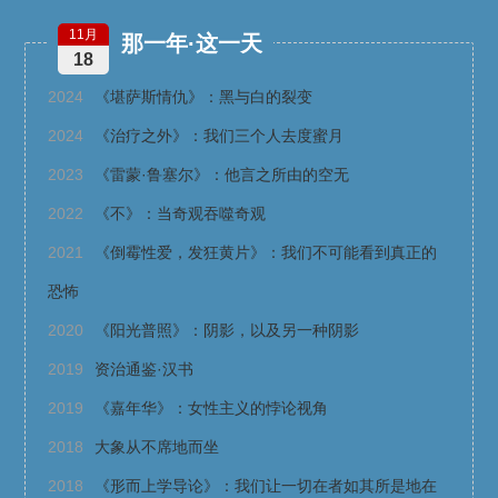
11月
那一年·这一天
18
2024
《堪萨斯情仇》：黑与白的裂变
2024
《治疗之外》：我们三个人去度蜜月
2023
《雷蒙·鲁塞尔》：他言之所由的空无
2022
《不》：当奇观吞噬奇观
2021
《倒霉性爱，发狂黄片》：我们不可能看到真正的
恐怖
2020
《阳光普照》：阴影，以及另一种阴影
2019
资治通鉴·汉书
2019
《嘉年华》：女性主义的悖论视角
2018
大象从不席地而坐
2018
《形而上学导论》：我们让一切在者如其所是地在