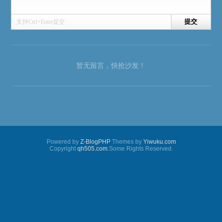
支持Ctrl+Enter提交
暂无留言，快抢沙发！
Powered by
Z-BlogPHP
Themes by
Yiwuku.com
Copyright
qh505.com
.Some Rights Reserved.