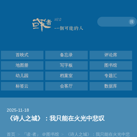
搜
首映式
备忘录
评论席
地图册
写字板
图书馆
幼儿园
档案室
专题汇
标签云
会客厅
数据库
2025-11-18
《诗人之城》：我只能在火光中悲叹
首页
>
『读·者』 ＠图书馆
>
《诗人之城》：我只能在火光中悲