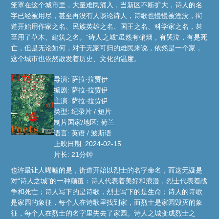
笼罩在这个城市里，大量难民涌入，当新区不断扩大，诗人的名
字已经被用尽，甚至再没有人谈论诗人，诗歌也慢慢被湮没，街
道开始用作家之名、民族英雄之名、国王之名、科学家之名，甚
至用了草木、建筑之名。“诗人之城”虽然有硝烟，有哭泣，有是死
亡，但是无论如何，对于无家可归的难民来说，依然是一个家，
这个城市也依然散发着历史、文化的温度。
导演: 萨拉·拉贾伊
编剧: 萨拉·拉贾伊
主演: 萨拉·拉贾伊
类型: 纪录片 / 短片
制片国家/地区: 荷兰
语言: 英语 / 波斯语
上映日期: 2024-02-15
片长: 21分钟
也许最让人唏嘘的是，街道开始以烈士的名字命名，而这无疑是
对“诗人之城”的一种颠覆：诗人代表着美好和浪漫，烈士代表着战
争和死亡；诗人写下的是诗歌，烈士写下的是生命；诗人的诗歌
是家园的象征，每个人在诗歌里找到家，而烈士是家园毁灭的象
征，每个人在烈士的名字里失去了家园。诗人之城变成烈士之