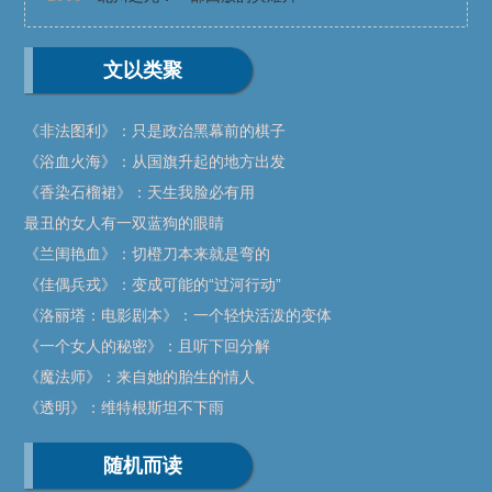
文以类聚
《非法图利》：只是政治黑幕前的棋子
《浴血火海》：从国旗升起的地方出发
《香染石榴裙》：天生我脸必有用
最丑的女人有一双蓝狗的眼睛
《兰闺艳血》：切橙刀本来就是弯的
《佳偶兵戎》：变成可能的“过河行动”
《洛丽塔：电影剧本》：一个轻快活泼的变体
《一个女人的秘密》：且听下回分解
《魔法师》：来自她的胎生的情人
《透明》：维特根斯坦不下雨
随机而读