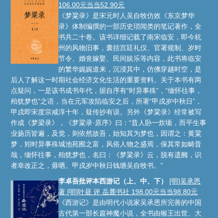
106.00元当当52.90元
《梦粱录》是宋元时人吴自牧仿效《东京梦华
录》体制编撰的一部历史琐闻类的笔记著作，全
书共二十卷。该书详细记载了南宋临安，即今杭
州的风物旧事，囊括宫廷礼仪、官署规制、岁时
节令、婚丧嫁娶、民间娱乐等内容，此书将临安
的繁华娓娓道来，沉浸其中，仿佛穿越时空，是
后人了解这一时期社会经济文化生活的重要资料。关于本书有两
点疑问，一是该书成书年代，据自序有“时异事殊”，“缅怀往事，
殆犹梦也”之语，当在元军攻陷临安之后，所署“甲戌岁中秋日”，
甲戌即宋度宗咸淳十年，疑传抄有误。另外《梦粱录》经常被写
作成《梦梁录》，《梦粱录·原序》曰：“昔人卧一炊顷，而平生事
业扬历皆遍，及觉，则依然故吾，始知其为梦也，因谓之：黄粱
梦，矧时异事殊城池苑囿之富，风俗人物之盛焉，保其常如畴昔
哉，缅怀往事，殆犹梦也，名曰：《梦粱录》云，脱有遗阙，识
者幸改正之，毋哂。甲戌岁中秋日钱塘吴自牧书。”
李卓吾批评本西游记（上、中、下）
[明]吴承恩
著 [明]叶昼 评 岳麓书社 198.00元当当98.80元
《西游记》是由明代小说家吴承恩所完善的中国
古代第一部长篇神魔小说，全书由猴王出世、大