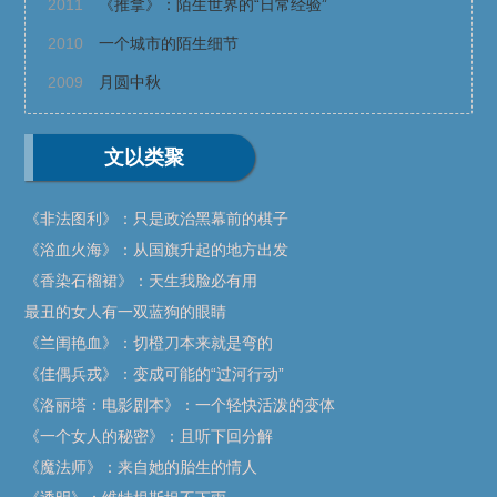
2011
《推拿》：陌生世界的“日常经验”
2010
一个城市的陌生细节
2009
月圆中秋
文以类聚
《非法图利》：只是政治黑幕前的棋子
《浴血火海》：从国旗升起的地方出发
《香染石榴裙》：天生我脸必有用
最丑的女人有一双蓝狗的眼睛
《兰闺艳血》：切橙刀本来就是弯的
《佳偶兵戎》：变成可能的“过河行动”
《洛丽塔：电影剧本》：一个轻快活泼的变体
《一个女人的秘密》：且听下回分解
《魔法师》：来自她的胎生的情人