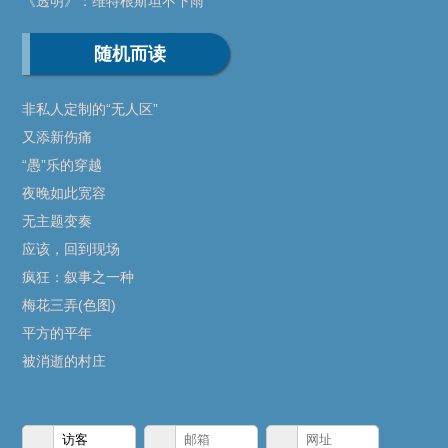
《透明》：维特根斯坦不下雨
随机而读
非私人定制的“无人区”
又添新伤痛
“愚”乐的穿越
夜晚如此宽容
无主题变奏
应该，回到现场
疯狂：叙事之一种
梅花三弄(色图)
平方的平年
被消逝的村庄