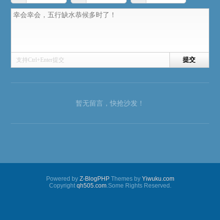
支持Ctrl+Enter提交
暂无留言，快抢沙发！
Powered by
Z-BlogPHP
Themes by
Yiwuku.com
Copyright
qh505.com
.Some Rights Reserved.