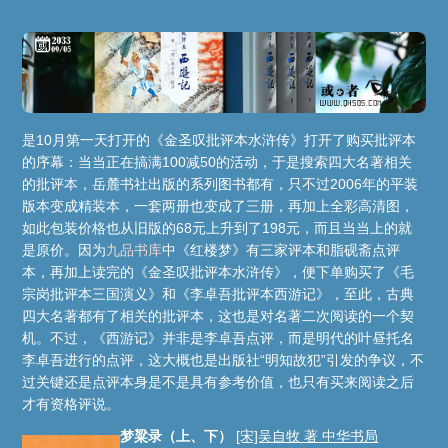
是10月第一天打开的《金圣叹批评本水浒传》打开了购买批评本
的序幕：当当正在搞满100减50的活动，于是搜索四大名著相关
的批评本，岳麓书社出版的系列图书都有，只不过2006年的平装
版本变成精装本，一套两册也变成了三册，再加上全彩高清图，
如此包装价格也从旧版的68元上升到了198元，而且当当上的就
是原价。因为
九品书库
中《红楼梦》有三家评本和脂砚斋点评
本，再加上读完的《金圣叹批评本水浒传》，便下单购买了《毛
宗岗批评本三国演义》和《李卓吾批评本西游记》，至此，古典
四大名著都有了相关的批评本，这也是对名著二次阅读的一个契
机。不过，《西游记》并非是李卓吾点评，而是明代的叶昼托名
李卓吾进行的点评，这大概也是出版社“明知故犯”引发的争议，不
过关键还是点评本身是不是具有参考价值，也只有买来阅读之后
才有资格评说。
梦粱录（上、下）
[宋]吴自牧 著 中华书局