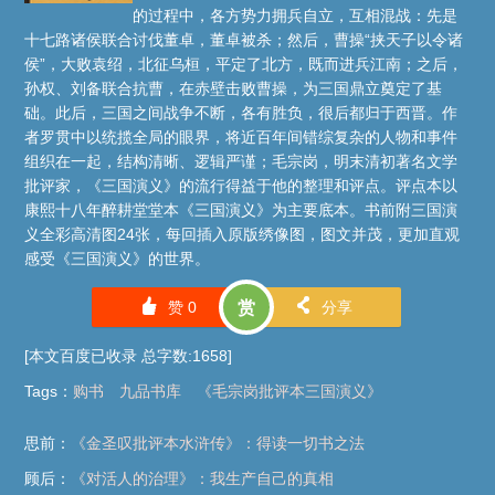
的过程中，各方势力拥兵自立，互相混战：先是
十七路诸侯联合讨伐董卓，董卓被杀；然后，曹操“挟天子以令诸
侯”，大败袁绍，北征乌桓，平定了北方，既而进兵江南；之后，
孙权、刘备联合抗曹，在赤壁击败曹操，为三国鼎立奠定了基
础。此后，三国之间战争不断，各有胜负，很后都归于西晋。作
者罗贯中以统揽全局的眼界，将近百年间错综复杂的人物和事件
组织在一起，结构清晰、逻辑严谨；毛宗岗，明末清初著名文学
批评家，《三国演义》的流行得益于他的整理和评点。评点本以
康熙十八年醉耕堂堂本《三国演义》为主要底本。书前附三国演
义全彩高清图24张，每回插入原版绣像图，图文并茂，更加直观
感受《三国演义》的世界。
󰄼
󰄯
赞
0
赏
分享
[本文百度已收录 总字数:1658]
Tags
：
购书
九品书库
《毛宗岗批评本三国演义》
思前：
《金圣叹批评本水浒传》：得读一切书之法
顾后：
《对活人的治理》：我生产自己的真相