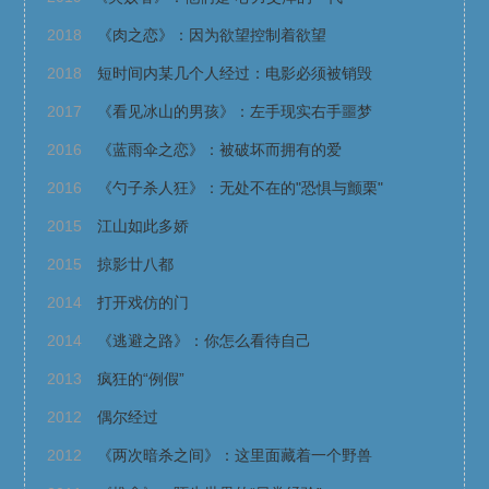
2018
《肉之恋》：因为欲望控制着欲望
2018
短时间内某几个人经过：电影必须被销毁
2017
《看见冰山的男孩》：左手现实右手噩梦
2016
《蓝雨伞之恋》：被破坏而拥有的爱
2016
《勺子杀人狂》：无处不在的"恐惧与颤栗"
2015
江山如此多娇
2015
掠影廿八都
2014
打开戏仿的门
2014
《逃避之路》：你怎么看待自己
2013
疯狂的“例假”
2012
偶尔经过
2012
《两次暗杀之间》：这里面藏着一个野兽