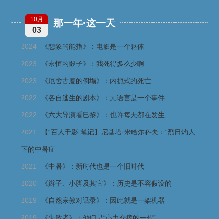
10月
那一年·这一天
03
2024
《想象的能指》：电影是一个躯体
2023
《永恒的骰子》：我死得多么少啊
2023
《厄舍古厦的倒塌》：内扼式的死亡
2022
《各自逃生的剧本》：元语言是一个事件
2022
《六大导演看巴黎》：也许每天都在发生
2021
【“百人千影”笔记】尼基塔·米哈尔科夫：“烈日灼人”
下的中暑症
2021
《中暑》：新时代也是一个旧时代
2020
《辫子、小脚及其它》：历史是不容假设的
2019
《自然宗教对话录》：因此就是一架机器
2019
《失败者》：他们是“心力交瘁的一代”