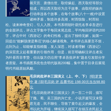
闹天宫、唐僧出世、取经缘起、西天取经等部分
组成，而以西天取经为主干故事。由取经的纵向
行动串连各个故事，在每个故事(八十一难)中设置
诸种矛盾，制造许多高潮，时而惊险，时而轻
松。读来神奇变幻，引人入胜。本书系明朝叶昼托名李卓吾进行
的全面评点，评点文字集中于每回末尾总批，平均每回评语约200
字，评点中对《西游记》的奇幻性格，提出了独特见解，如第一
回提出“能解脱便是释厄”的核心解读视角。本书评点虽要言不烦，
点到为止，却能够直指精髓，发人深思，对读者理解《西游记》
的深层意义起着重要的引领作用，但是，前言明确标注评点者实
为叶昼而非李贽，但出版方仍沿用“李卓吾批评本”题名引发部分学
者质疑。本书插图系统包含明代版画200幅，集中置于目录后展现
明代书籍原始风貌。
毛宗岗批评本三国演义（上、中、下）
[明]罗贯
中 著 [清]毛宗岗 评 岳麓书社 198.00元当当98.80
元
《毛宗岗批评本三国演义》共一百二十回，描写
了魏、蜀、吴三国的兴亡史。小说开篇写汉末昏
君无道，民不聊生，导致了黄巾起义的爆发，全
书以此为开端，继续深入描写了在镇压农民起义