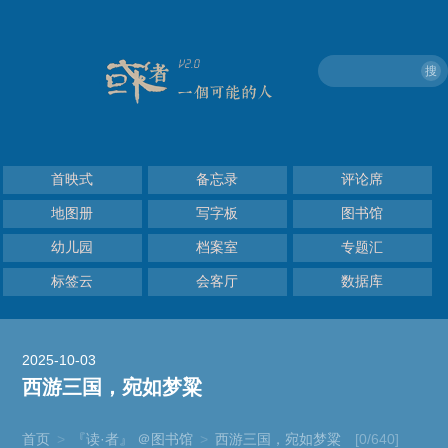
搜
首映式
备忘录
评论席
地图册
写字板
图书馆
幼儿园
档案室
专题汇
标签云
会客厅
数据库
2025-10-03
西游三国，宛如梦粱
首页
>
『读·者』 ＠图书馆
>
西游三国，宛如梦粱
[0/640]