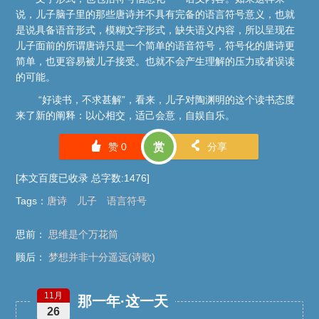
说，儿子脑子里的那些唐诗并不具有完备的语言符号意义，也就
是说具备语音形式，模糊文字形式，缺失语义内容，所以呈现在
儿子面前的所谓唐诗只是一个简单的语音符号，符号化的唐诗更
简单，也更容易被儿子接受。也就不会产生理解的压力或者误读
的可能。
“好读书，不求甚解”，看来，儿子对陶渊明的这个读书态度
来了新的阐释：以心相交，适己会意，自娱自乐。
󰄼
󰄯
赞
0
赏
分享
[本文百度已收录 总字数:1476]
Tags
：
唐诗
儿子
语言符号
思前：
思维是个万花筒
顾后：
梦想并非十分遥远(诗歌)
11月
那一年·这一天
26