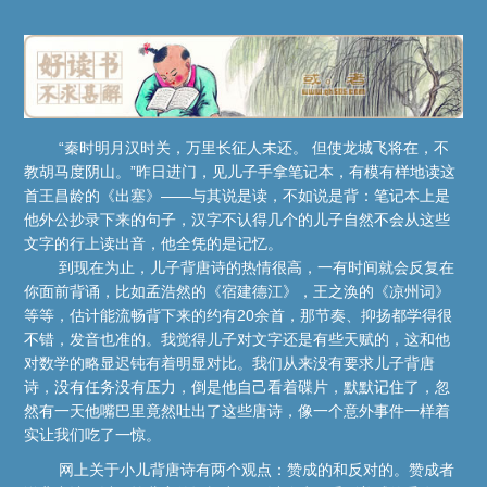
“秦时明月汉时关，万里长征人未还。 但使龙城飞将在，不
教胡马度阴山。”昨日进门，见儿子手拿笔记本，有模有样地读这
首王昌龄的《出塞》——与其说是读，不如说是背：笔记本上是
他外公抄录下来的句子，汉字不认得几个的儿子自然不会从这些
文字的行上读出音，他全凭的是记忆。
到现在为止，儿子背唐诗的热情很高，一有时间就会反复在
你面前背诵，比如孟浩然的《宿建德江》，王之涣的《凉州词》
等等，估计能流畅背下来的约有20余首，那节奏、抑扬都学得很
不错，发音也准的。我觉得儿子对文字还是有些天赋的，这和他
对数学的略显迟钝有着明显对比。我们从来没有要求儿子背唐
诗，没有任务没有压力，倒是他自己看着碟片，默默记住了，忽
然有一天他嘴巴里竟然吐出了这些唐诗，像一个意外事件一样着
实让我们吃了一惊。
网上关于小儿背唐诗有两个观点：赞成的和反对的。赞成者