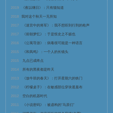
2019
《夜以继日》：只有猫知道
2018
我对这个秋天一无所知
2017
《迷宫中的将军》：我不想听到行刑的枪声
2017
《前朝梦忆》：于是恨史之不赅也
2016
《公寓导游》：病毒很可能是一种语言
2015
《和凤鸣》：一个人的长镜头
2015
九点已成终点
2014
所有的黑夜都是昨天
2013
《放牛班的春天》：打开星期六的铁门
2012
《柠檬桌子》：在敏感部位穿块遮羞布
2012
空白的机器时代
2011
《小说密码》：被虚构的“马原们”