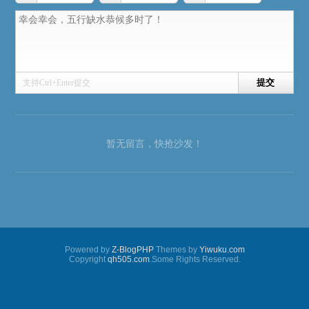
支持Ctrl+Enter提交
暂无留言，快抢沙发！
Powered by
Z-BlogPHP
Themes by
Yiwuku.com
Copyright
qh505.com
.Some Rights Reserved.