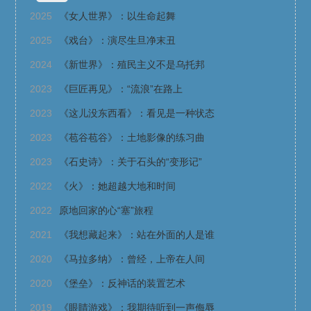
2025
《女人世界》：以生命起舞
2025
《戏台》：演尽生旦净末丑
2024
《新世界》：殖民主义不是乌托邦
2023
《巨匠再见》：“流浪”在路上
2023
《这儿没东西看》：看见是一种状态
2023
《苞谷苞谷》：土地影像的练习曲
2023
《石史诗》：关于石头的“变形记”
2022
《火》：她超越大地和时间
2022
原地回家的心“塞”旅程
2021
《我想藏起来》：站在外面的人是谁
2020
《马拉多纳》：曾经，上帝在人间
2020
《堡垒》：反神话的装置艺术
2019
《眼睛游戏》：我期待听到一声侮辱