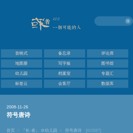
搜
首映式
备忘录
评论席
地图册
写字板
图书馆
幼儿园
档案室
专题汇
标签云
会客厅
数据库
2008-11-26
符号唐诗
首页
>
『长·者』 ＠幼儿园
>
符号唐诗
[0/2587]