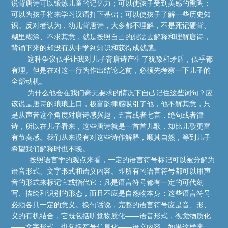
说背唐诗可以锻炼儿童的记忆力；可以使孩子受到美感的熏陶；
可以为孩子将来学习汉语打下基础；可以使孩子了解一些历史知
识。反对者认为，幼儿背唐诗，大多都不理解，不是死记硬背、
糊里糊涂、不求其意，就是按照自己的想法去解释和理解唐诗，
背诵下来的却没有从中学到知识和获得成就感。
这种争议似乎让我对儿子背唐诗产生了犹豫和矛盾，似乎都
有理。但是在对这一行为作出结论之前，必须先考察一下儿子的
全部动机。
为什么他会在我们毫无要求的情况下自己记住这些词句？应
该说是唐诗的琅琅上口，极富韵律感吸引了他，他不解其意，只
是从声音这个角度对唐诗感兴趣，五言或者七言，绝句或者律
诗，所以在儿子看来，这些唐诗就是一首首儿歌，却比儿歌更富
有节奏感。我们从来没有对这些诗作解释，顺其自然，等到儿子
希望我们解释时也不晚。
按照语言学的观点来看，一定的语言符号标记可以被分解为
语音形式、文字形式和语义内容。即所有的语言符号都可以用声
音的形式来标记它或指代它；凡是语言符号都有一定的可代刻
写、描绘和识别的形态，而且不应是自然物本身；这些语言符号
必须各具一定的意义。换句话说，完整的语言符号应是音、形、
义的有机结合，它既包括听觉物质化——语音形式，视觉物质化
——文字形式，也包括符号信息化——语义内容。如果这样来