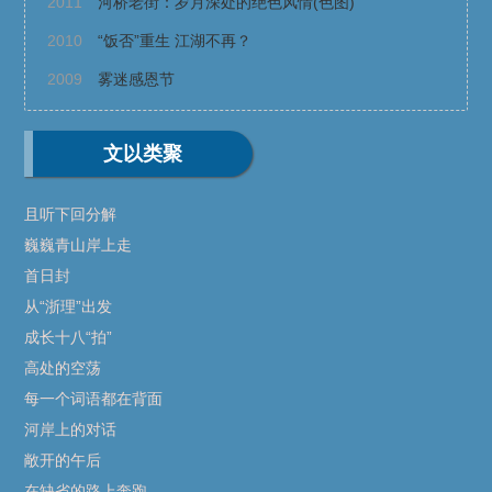
2011
河桥老街：岁月深处的绝色风情(色图)
2010
“饭否”重生 江湖不再？
2009
雾迷感恩节
文以类聚
且听下回分解‌
巍巍青山岸上走
首日封
从“浙理”出发
成长十八“拍”
高处的空荡
每一个词语都在背面
河岸上的对话
敞开的午后
在缺省的路上奔跑