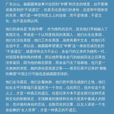
广东台山。杨圆圆将故事片拉回到“华裔”和历史的维度，似乎要阐
述最原初的“不该遗忘”，但是无论是他们的身份，还是和中国依存
的关系，都只是一种空间意义上的连接，而不是情感，不是文
化，也不是自我认同。
他们的身份是“美籍华裔”，作为移民的后代，其实他们早就融入了
美国文化，早就是一个认同度很高的美国人，他们出生在美国，
他们生活在美国，他们工作在美国，虽然有着中文名，但他们不
会说中文，所以说，杨圆圆希望通过“华裔”这一身份完成历史的
“不该遗忘”，就显得有点力不从心，余金巧的父亲作为移民一代，
对祖国有着特殊的情感，所以他带着余金巧的姐姐回去之后再也
没有返回，因为他的根在那里，而余金巧去了祖籍地，也只是一
次匆匆的浏览，她的身份是就是过客——甚至纪录片记录的“都板
街舞团”中国之行可能也是杨圆圆安排的。
他们走马观花，他们步履匆匆，他们把中国当成旅行之地，他们
站在太平洋那端只是遥想另一个存在，仅此而已，也许在这个意
义上，才是一种真正的遗忘。但是纪录片本不是在探讨这种历史
和文化的割裂状态，呈现舞者的激情和生命力是其中最感人的部
分，也许抛却身份的言说，去除历史的沉重，以女人讲述一个生
命起舞的“女人世界”，才是一种真正的不遗忘。