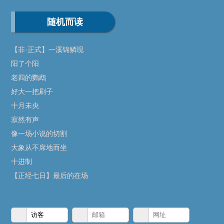
随机而读
【非·正式】一溪锦鳞现
阳了个阳
老四的鹦鹉
好大一把刷子
十月未央
寂然有声
像一场小说的切割
大象从不席地而坐
十进制
【正经七日】最后的在场