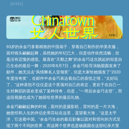
[0/491]
93岁的余金巧拿着精致的中国扇子，穿着自己制作的华美衣服，
面对镜头翩翩起舞，虽然她的年纪已大，但是动作依然流畅，丝
毫没有迟慢的感觉。最喜欢“天鹅之舞”的余金巧这次跳起的却是自
己生命的最后一舞：2020年8月7日，余金巧给导演杨圆圆发来了
邮件，她无法去“风情舞名人堂领奖”，但是大家给她颁发了“2020
年度传奇奖”，在邮件中余金巧表达着自己的喜悦之情，“太好玩
了。”这种喜悦不仅仅是这个奖项对自己的肯定，更在于在自己一
生对舞蹈的喜欢变成了某种传奇，但是，“一周后余金巧去世”，而
这段视频也成为了她留给世界的最后礼物。
余金巧翩翩起舞的时候，面对的是摄影机，背对的是一片大海，
她曾经和人生的伴侣史蒂芬站在这里，遥望着大海，“这是太平
洋，它连着中国。”余金巧生命的最后影像以面对和背向的方式呈
现了两个不同的世界，而这两个世界也是杨圆圆在这部纪录片里