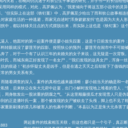
的惧内夫君，在晚间仍沉迷于对狄公生平事迹的研究，并手书一封长信给他
采用同样的模式，对此，高罗佩认为，“我更倾向于将这五部小说中的灵
形。”但实际上在这部《铁钉案》中，高罗佩至少给出了而和狄公故事相连
对家庭生活的一种逃避，而家兄自述时“浑身簌簌发抖”也是因为大夫人
困扰中，都以转移关注点的方式摆脱出来，而实际上这也是《铁钉案》这
气逼人，他面对的第一起案件便是廖小姐失踪案，这是十日前发生的案件
不料转眼就没了廖莲芳的踪影。按照狄公的预判，廖莲芳在闹市中不可能
私奔了，对于一个有了认识三年的未婚夫的女子来说，这无疑是一次背叛
叶氏，而城东南正好发现了一名女尸，““我们发现的这具女尸，浑身一
反抗的痕迹！”初步怀疑丈夫是凶手，但是在逃之夭夭之后却留下了值钱的
正常的男女关系有关。
，而随着调查的深入，案件的真相也越来越清晰：廖小姐当天的确是和一
女私情，后来狄公在朱大元府中赴宴，出门小解时发现地上堆着的雪人，“
笑，周身散发出一股浓重的阴腐之气。”从这里顺藤摸瓜才发现雪人只是伪
涉到的正是潘叶氏一案，那个被发现的女尸被砍去了头颅，脚上也不见了
丰家重新刷漆的茶几和被害人的包裹中判断，“本县以为正是朱大元杀害了
两起案件的线索相互关联，但这也都只是一个引子，真正断
883