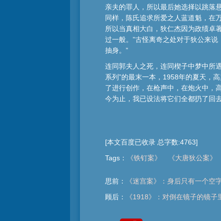
亲夫的罪人，所以最后她选择以跳落
同样，陈氏追求所爱之人蓝道魁，在
所以当真相大白，狄仁杰因为政绩卓
过一般。”古怪离奇之处对于狄公来说
抽身。”
连同郭夫人之死，连同楔子中梦中所遇
系列”的最末一本，1958年的夏天
了进行创作，在枪声中，在炮火中，
今为止，我已设法将它们全都扔了回去
[本文百度已收录 总字数:4763]
Tags
：
《铁钉案》
《大唐狄公案》
思前：
《迷宫案》：身后只有一个空
顾后：
《1918》：对倒在镜子的镜子