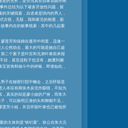
敬爱的兄长，是否当真在自家花园亭阁
异事件总结为以下诸多开放性问题，留
接的关键线索，自述者是惧内的男人，
形式古怪，无疑，我和家兄的相遇，面
个故事内在的叙事线索：其中的几起案
：廖莲芳和保姆在廛市中闲逛，适逢一
被人公然劫去，最大的可能是她自己趁
。第二个案子是叶宾和兄弟叶泰前来报
丝不挂，甚至连鞋子也没有，她遭到捆
珠宝首饰和抽斗中的碎银，即便如此，
名男子在秘密行院中幽会，之后怀疑是
雪人本应有两块木炭充作眼睛，不知为
装，真实的却是廖小姐的尸身，而朱大
鞋子，可以验明正身的头和脚都不见，
廖莲芳小姐，并且怀疑叶泰也已被他所
案的主体则是“铁钉案”。狄公在朱大元