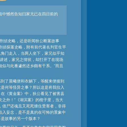
信中憾然告知曰家兄已在四日前的
朝刑侦史略，还是听闻狄公断案故事
朝刑侦探案史略，附有前代著名判官生平
从角门走入，当两人坐下，家兄似乎知
之讲述，家兄之情状，却打开了在现场
貌似与此番遽然还乡颇有干系。”而且
书到了晨曦便和衣躺下，等醒来便接到
这是何等怪异之事？所以这是将我拉入
：在《黄金案》中，狄公看见了被害县
次之外！”《湖滨案》的楔子里，当大
，借尸还魂且又死死缠住受害者，非得
陷入妄念，是不是真的在可怖的景象中
不是故事的另一个版本？