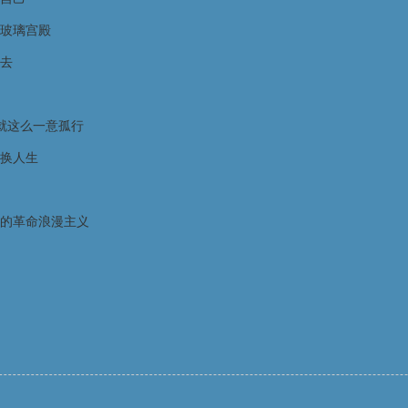
玻璃宫殿
去
就这么一意孤行
换人生
的革命浪漫主义