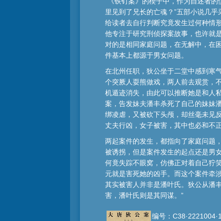
“《铁钉案》的楔子中，作为自述者
里见到了兄长的亡魂？”五部小说几乎
给读者去自行判断究竟发生过何种情
他专注于研究刑侦探案故事，也许就是
对的是相同家庭问题，在无解中，在
件基本上都源于男女问题。
在北州任职，狄公坐于二堂中感到寒
个突厥人耍熊做戏，两人前去观赏，
机遁迹消失，由此可以推断她是和人
案，告发妹夫潘丰杀死了自己的妹妹潘
绑凌虐，又被砍下头颅，却丝毫未见
丈夫行凶，女子被害，其中也必和不
两起案件的发生，都指向了家庭问题
被诱拐，但是案件发生的起点还是男
何竟失踪不眼窝，仿佛正对着自己狞
元就是害死她的凶手。而这个案件牵
其实被害人并非是潘叶氏。狄公从潘
害，潘叶氏则是其同谋。”
编号：C38·2221004·1