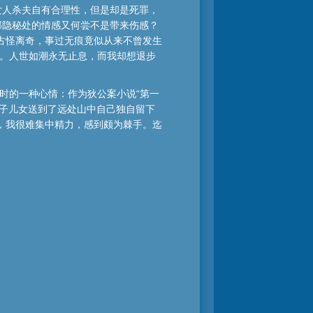
女人杀夫自有合理性，但是却是死罪，
那隐秘处的情感又何尝不是带来伤感？
古怪离奇，事过无痕竟似从来不曾发生
往。人世如潮永无止息，而我却想退步
时的一种心情：作为狄公案小说“第一
妻子儿女送到了远处山中自己独自留下
，我很难集中精力，感到颇为棘手。迄