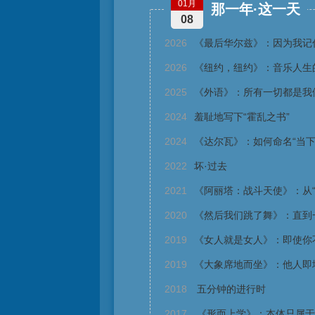
01月
那一年·这一天
08
2026
《最后华尔兹》：因为我记
2026
《纽约，纽约》：音乐人生
2025
《外语》：所有一切都是我
2024
羞耻地写下“霍乱之书”
2024
《达尔瓦》：如何命名“当下
2022
坏·过去
2021
《阿丽塔：战斗天使》：从“
2020
《然后我们跳了舞》：直到
2019
《女人就是女人》：即使你
2019
《大象席地而坐》：他人即
2018
五分钟的进行时
2017
《形而上学》：本体只属于