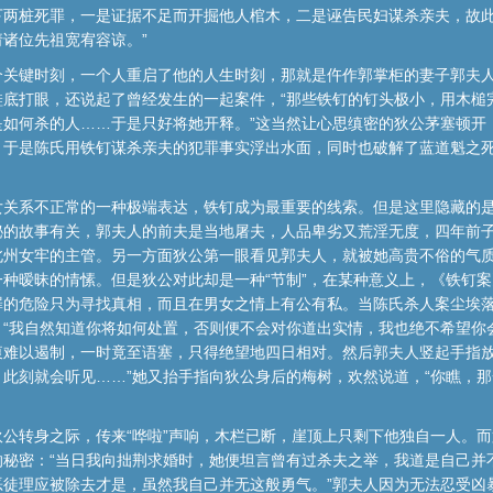
下两桩死罪，一是证据不足而开掘他人棺木，二是诬告民妇谋杀亲夫，故
诸位先祖宽宥容谅。”
个关键时刻，一个人重启了他的人生时刻，那就是仵作郭掌柜的妻子郭夫
鞋底打眼，还说起了曾经发生的一起案件，“那些铁钉的钉头极小，用木槌
是如何杀的人……于是只好将她开释。”这当然让心思缜密的狄公茅塞顿开
，于是陈氏用铁钉谋杀亲夫的犯罪事实浮出水面，同时也破解了蓝道魁之死
女关系不正常的一种极端表达，铁钉成为最重要的线索。但是这里隐藏的
秘的故事有关，郭夫人的前夫是当地屠夫，人品卑劣又荒淫无度，四年前
北州女牢的主管。另一方面狄公第一眼看见郭夫人，就被她高贵不俗的气
种暧昧的情愫。但是狄公对此却是一种“节制”，在某种意义上，《铁钉
的危险只为寻找真相，而且在男女之情上有公有私。当陈氏杀人案尘埃落
“我自然知道你将如何处置，否则便不会对你道出实情，我也绝不希望你
衷难以遏制，一时竟至语塞，只得绝望地四日相对。然后郭夫人竖起手指放
此刻就会听见……”她又抬手指向狄公身后的梅树，欢然说道，“你瞧，
公转身之际，传来“哗啦”声响，木栏已断，崖顶上只剩下他独自一人。
的秘密：“当日我向拙荆求婚时，她便坦言曾有过杀夫之举，我道是自己并
恶徒理应被除去才是，虽然我自己并无这般勇气。”郭夫人因为无法忍受凶