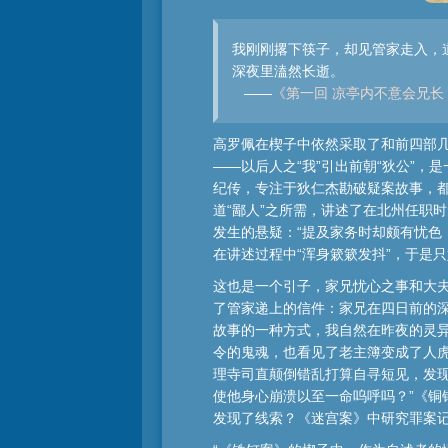
我刚刚撂下筷子，却见管家走入，
深夜里溘然长逝。
——
《第一回 凉亭内不意会兄长
高罗佩在楔子中依然采取了和前四部几
——以后人之“我”引出前朝“狄公”
纪传，专注于狄仁杰勘破疑案故事，
道“鄙人”之所需，讲述了在北州任职
发生的悬疑：“提及家务时却颇有忧色
在讲述过程中“浑身簌簌发抖”，于是
这也是一个引子，家兄忧心之事和大
了管家递上的信件：家兄在四日前的
故事的一种方式，我自然在昨夜的灵
令的鬼魂，也看见了老主簿变成了人虎
理寺司直颠倒错乱打算自寻短见，发
使他身心崩溃以至一命呜呼吗？”《
发现了线索？《迷宫案》中研究罪案