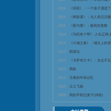
2016
《词语》：一个孩子溜进了
2016
《绑架课》：当人类沉沉睡
2015
《夜与雾》：惨死的复数
2014
《乌托有个帮》:人生辽阔,
2014
《小城之春》：城头上的变
2013
阴谋论
2013
《卡萨布兰卡》：永志不忘
2012
我执
2011
活着的年俗记忆
2010
尘土飞扬
2009
我的手割过麦子(诗歌)