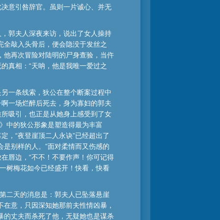
此决意引咎辞官。虽则一片诚心、并无
人，郭夫人深夜来访，说出了女人操持
完全敲入头骨后，便会隐没于发丝之
，他再次冒险对陆明的尸身查验，当仵
的真相：“天呐，他是我唯一爱过之
是另一条线索，狄公在整个断案过程中
子啊一场烂醉后死去，身为寡妇的郭夫
质所吸引，也正是从她身上感受到了女
案》中的狄公形象是塑造得最为丰富
定，“夜登崖顶二人永诀”已经超出了
会是别样的人。”面对柔情而又伤感的
在唇边，“不不！不要作声！你可记得
那一树梅花如今已经盛开！快看，快看
而第二天的消息是：郭夫人已坠落悬崖
不在意，只因深知她那前夫性情凶暴，
暴的丈夫而杀死了他，无疑她也是谋杀