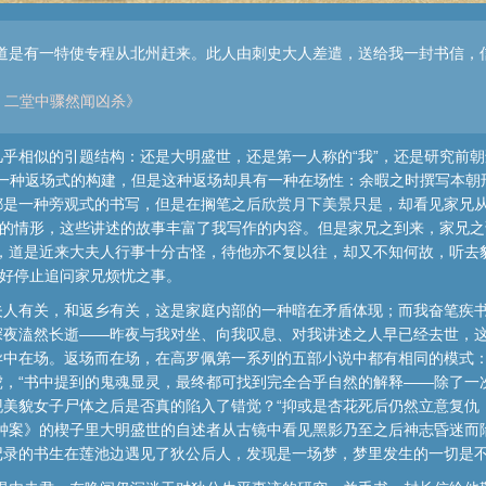
道是有一特使专程从北州赶来。此人由刺史大人差遣，送给我一封书信，
 二堂中骤然闻凶杀》
乎相似的引题结构：还是大明盛世，还是第一人称的“我”，还是研究前
，是一种返场式的构建，但是这种返场却具有一种在场性：余暇之时撰写本
都是一种旁观式的书写，但是在搁笔之后欣赏月下美景只是，却看见家兄
时的情形，这些讲述的故事丰富了我写作的内容。但是家兄之到来，家兄
，道是近来大夫人行事十分古怪，待他亦不复以往，却又不知何故，听去
只好停止追问家兄烦忧之事。
夫人有关，和返乡有关，这是家庭内部的一种暗在矛盾体现；而我奋笔疾
深夜溘然长逝——昨夜与我对坐、向我叹息、对我讲述之人早已经去世，
异中在场。返场而在场，在高罗佩第一系列的五部小说中都有相同的模式
，“书中提到的鬼魂显灵，最终都可找到完全合乎自然的解释——除了一
现美貌女子尸体之后是否真的陷入了错觉？“抑或是杏花死后仍然立意复仇
铜钟案》的楔子里大明盛世的自述者从古镜中看见黑影乃至之后神志昏迷而
记录的书生在莲池边遇见了狄公后人，发现是一场梦，梦里发生的一切是