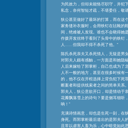
为民效力，但却未能恪尽职守，并犯
私念，奈何智短才疏，不堪委任，敬请
狄公甚至做好了最坏的打算，而在这
家务缝补衣服时，会用铁钉在毡靴的
间，绝难被人发现。谁也不会晓得她
作拨开发丝终于看到了头骨中的铁钉
人……但我却不得不杀死了他。”
陈氏杀死亲夫又杀死情人，无疑是男
对郭夫人颇有感触，一方面是和她隐
人后来嫁给了郭掌柜，自己也成为了
人不一般的地方，甚至在很多时候有一
的，他不仅在开棺选择上背负犯下死罪
断案者和提供线索者之间的简单关系。
郭夫人，狄公意欲开口，却是情动于
花瓣飘落雪上的诗句？要是侧耳细听，
呐！”
充满诗情画意，却也是生死一刻，在狄
身死。而郭掌柜最后道出的是郭夫人
且常以虐害人畜为乐，心中暗觉如此