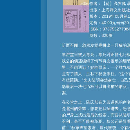
作者：【荷】高罗佩 
出版：上海译文出版社
版本：2019年05月第
定价：40.00元当当20.
ISBN：97875327798
页数：320页
听而不闻，忽然发觉竟拼出一只猫的形
早浴堂里被人毒死，毒死时正拼七巧
狄公的偶遇编织了情节再次推动的细
里，不想遇到了她的母亲，一个脾气
是有了情人，且私下秘密来往。”这个
有些蹊跷。”丈夫陆明突然身亡，自
魁最后一块七巧板可以拼出猫的形状，
案。
在公堂之上，陈氏却在为蓝道魁的声
是北州的荣耀，想要把我扯进去，恶
的尸身上找出最后的线索，而要从陆
不利，甚至可能被革职。狄公还是冒
前：“狄家声望素著，世代簪缨，今