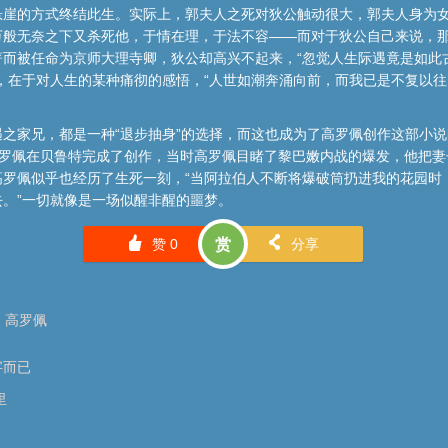
悬崖的方式终结此生。实际上，郭夫人之死对狄公触动很大，郭夫人身为
万般无奈之下又杀死他，于情在理，于法不容——而对于狄公自己来说，
著而被任命为京师大理寺卿，狄公却高兴不起来，“忽觉人生际遇竟是如此
，在于对人生的某种痛彻的感悟，“人世如潮奔涌向前，而我已是不复以
之家兄，都是一种“退步抽身”的选择，而这也成为了高罗佩创作这部小说
，高罗佩在贝鲁特完成了创作，当时高罗佩目睹了黎巴嫩内战的爆发，他把
高罗佩似乎也经历了生死一刻，“当阿拉伯人不断将爆破筒扔进我的花园时
。”一切就像是一场似醒非醒的噩梦。
󰄼
󰄯
赞
0
赏
分享
高罗佩
字而已
里