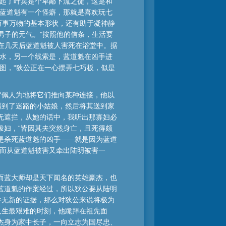
起了叶宾是个卑鄙下流之徒，这是和
蓝道魁有一个怪癖，那就是喜欢玩七
万事万物的基本形状，还有助于凝神静
男子的元气。”按照他的信条，生活要
而在几天后蓝道魁被人害死在浴堂中。据
水，另一个线索是，蓝道魁在凶手进
图，“狄公正在一心摆弄七巧板，似是
罗佩人为地将它们推向某种连接，他以
遇到了迷路的小姑娘，然后将其送到家
无遮拦，从她的话中，我听出那寡妇必
泼妇，“皆因其夫突然身亡，且死得颇
是杀死蓝道魁的凶手——就是因为蓝道
，而从蓝道魁被害又牵出陆明被害一
而蓝大师却是天下闻名的英雄豪杰，也
蓝道魁的作案经过，所以狄公要从陆明
并无新的证据，那么对狄公来说将极为
人生最艰难的时刻，他跪拜在祖先面
杰身为家中长子，一向立志为国尽忠、