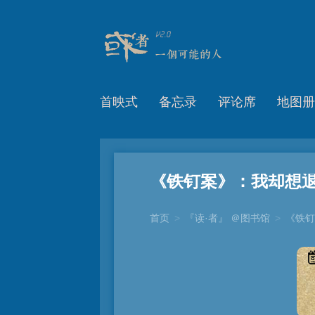
首映式
备忘录
评论席
地图册
《铁钉案》：我却想
首页
>
『读·者』 ＠图书馆
>
《铁钉