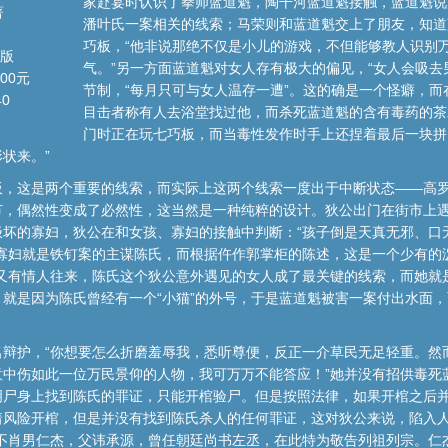
家赴宴时认识了拳师蓝道魁，陶干河蓝道魁接触，蓝道魁说
著
潘叶氏一案相关的线索；马荣则和蓝道魁交上了朋友，知道
巧板，“他非说那绝不仅是小儿的游戏，不但能够教人识别
1版
气。”另一方面蓝道魁对女人存有极大的偏见，“女人会吸去
00元
节制，“每月只可与女人温存一遭”。这的确是一个怪癖，
40
目击者称有人去浴堂找过他，而杀死蓝道魁的含有毒药的茶
门时正在玩七巧板，而当毒性发作时手上还捏着最后一块拼
状来。”
板，这是两个重要的线索，而实际上这两个线索一度出于中断状态——高
节，偶然性变成了必然性，这当然是一种纯粹的设计。狄公出门在街市上
极坏的寡妇，狄公在和女孩、寡妇的接触中判断：“孩子倒是天真无邪、口
寡妇就是铁钉案的主谋陈氏，而根据仵作郭掌柜的陈述，这是一个少有的
己又有情人往来，陈氏这个狄公意外遇见的女人成了最关键的线索，而她就
就是因为陈氏曾经有一个“小猫”的外号，于是蓝道魁被害一案付出水面
名辩护，“你想要怎么折磨羞辱我，悉听尊便，反正一介草民无足轻重。然
意中伤如此一位万民景仰的人物，我可万万不能答应！”她并没有招供毒死
明尸身上找到陈氏的罪证，只能开棺验尸。但是按照法律，如果开棺之后
着风险开棺，但是并没有找到陈氏杀人的任何罪证，这对狄公来说，陷入
有不肖男仁杰，父讳承源，曾任朝廷尚书左丞，在此特为敬告列祖列宗。仁