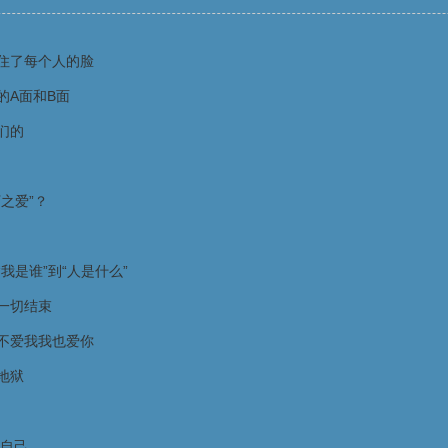
住了每个人的脸
的A面和B面
们的
之爱”？
我是谁”到“人是什么”
一切结束
不爱我我也爱你
地狱
自己