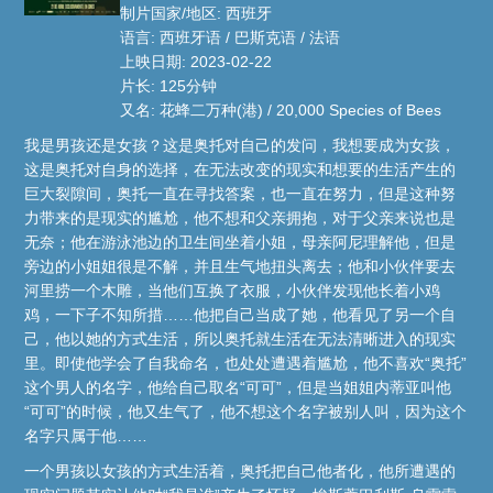
制片国家/地区: 西班牙
语言: 西班牙语 / 巴斯克语 / 法语
上映日期: 2023-02-22
片长: 125分钟
又名: 花蜂二万种(港) / 20,000 Species of Bees
我是男孩还是女孩？这是奥托对自己的发问，我想要成为女孩，
这是奥托对自身的选择，在无法改变的现实和想要的生活产生的
巨大裂隙间，奥托一直在寻找答案，也一直在努力，但是这种努
力带来的是现实的尴尬，他不想和父亲拥抱，对于父亲来说也是
无奈；他在游泳池边的卫生间坐着小姐，母亲阿尼理解他，但是
旁边的小姐姐很是不解，并且生气地扭头离去；他和小伙伴要去
河里捞一个木雕，当他们互换了衣服，小伙伴发现他长着小鸡
鸡，一下子不知所措……他把自己当成了她，他看见了另一个自
己，他以她的方式生活，所以奥托就生活在无法清晰进入的现实
里。即使他学会了自我命名，也处处遭遇着尴尬，他不喜欢“奥托”
这个男人的名字，他给自己取名“可可”，但是当姐姐内蒂亚叫他
“可可”的时候，他又生气了，他不想这个名字被别人叫，因为这个
名字只属于他……
一个男孩以女孩的方式生活着，奥托把自己他者化，他所遭遇的