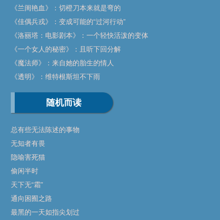
《兰闺艳血》：切橙刀本来就是弯的
《佳偶兵戎》：变成可能的“过河行动”
《洛丽塔：电影剧本》：一个轻快活泼的变体
《一个女人的秘密》：且听下回分解
《魔法师》：来自她的胎生的情人
《透明》：维特根斯坦不下雨
随机而读
总有些无法陈述的事物
无知者有畏
隐喻害死猫
偷闲半时
天下无“霜”
通向困囿之路
最黑的一天如指尖划过