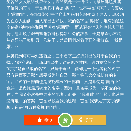
受苦的女人最终变成圣女，靠的就是一种信仰，而最后她也变成
了信仰的符号，于是奥托不再是“奥托”，也不再是“可可”，而变成
了“露西亚”，在那场聚会中他穿上男孩的衣服变成了男人，却又消
失在众人面前，当大家出去寻找，喊的名字是“奥托”，唯有知道这
个秘密的埃内科和阿尼叫着“露西亚”，而从聚会消失的奥托去了蜂
房，他听说了敲击蜂箱就能获得新生命的故事，于是拿着小木棍
从这只箱子敲到另一只箱子，然后悄悄对着里面的蜜蜂说：“我是
露西亚……”
从奥托到可可再到露西亚，三个名字正好折射出他对于自我的寻
找，“奥托”来自于自己的出生，这是原本性的、肉身意义的名字，
“可可”是自己取的名字，只属于自己，但却是一个他者化的名字，
只有露西亚是那个想要成为的自己，那个将信念变成信仰的名
字。命名的三部曲也是奥托成长的三部曲，只是即使是“露西亚”，
也并非是奥托最后确定的名字，因为一旦名字成为一成不变的存
在，自我又必然是被约束的他者，而关于“我是谁”的问题，也从来
没有唯一的答案，它是寻找自我的过程，它是“我梦见了夜”的梦
想，它是“两万种蜜蜂”的可能。
󰄼
󰄯
赞
0
赏
分享