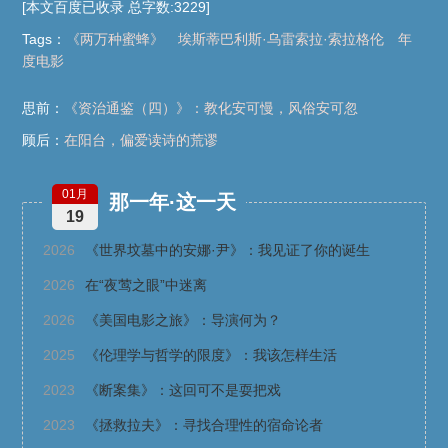
[本文百度已收录 总字数:3229]
Tags
：
《两万种蜜蜂》
埃斯蒂巴利斯·乌雷索拉·索拉格伦
年
度电影
思前：
《资治通鉴（四）》：教化安可慢，风俗安可忽
顾后：
在阳台，偏爱读诗的荒谬
01月
那一年·这一天
19
2026
《世界坟墓中的安娜·尹》：我见证了你的诞生
2026
在“夜莺之眼”中迷离
2026
《美国电影之旅》：导演何为？
2025
《伦理学与哲学的限度》：我该怎样生活
2023
《断案集》：这回可不是耍把戏
2023
《拯救拉夫》：寻找合理性的宿命论者