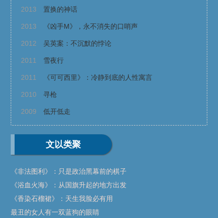
2013
置换的神话
2013
《凶手M》，永不消失的口哨声
2012
吴英案：不沉默的悖论
2011
雪夜行
2011
《可可西里》：冷静到底的人性寓言
2010
寻枪
2009
低开低走
文以类聚
《非法图利》：只是政治黑幕前的棋子
《浴血火海》：从国旗升起的地方出发
《香染石榴裙》：天生我脸必有用
最丑的女人有一双蓝狗的眼睛