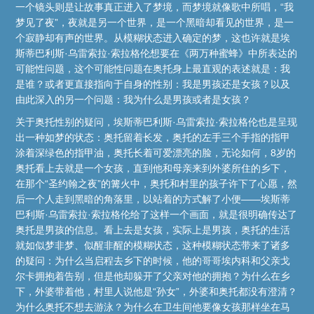
一个镜头则是让故事真正进入了梦境，而梦境就像歌中所唱，“我
梦见了夜”，夜就是另一个世界，是一个黑暗却看见的世界，是一
个寂静却有声的世界。从模糊状态进入确定的梦，这也许就是埃
斯蒂巴利斯·乌雷索拉·索拉格伦想要在《两万种蜜蜂》中所表达的
可能性问题，这个可能性问题在奥托身上最直观的表述就是：我
是谁？或者更直接指向于自身的性别：我是男孩还是女孩？以及
由此深入的另一个问题：我为什么是男孩或者是女孩？
关于奥托性别的疑问，埃斯蒂巴利斯·乌雷索拉·索拉格伦也是呈现
出一种如梦的状态：奥托留着长发，奥托的左手三个手指的指甲
涂着深绿色的指甲油，奥托长着可爱漂亮的脸，无论如何，8岁的
奥托看上去就是一个女孩，直到他和母亲来到外婆所住的乡下，
在那个“圣约翰之夜”的篝火中，奥托和村里的孩子许下了心愿，然
后一个人走到黑暗的角落里，以站着的方式解了小便——埃斯蒂
巴利斯·乌雷索拉·索拉格伦给了这样一个画面，就是很明确传达了
奥托是男孩的信息。看上去是女孩，实际上是男孩，奥托的生活
就如似梦非梦、似醒非醒的模糊状态，这种模糊状态带来了诸多
的疑问：为什么当启程去乡下的时候，他的哥哥埃内科和父亲戈
尔卡拥抱着告别，但是他却躲开了父亲对他的拥抱？为什么在乡
下，外婆带着他，村里人说他是“孙女”，外婆和奥托都没有澄清？
为什么奥托不想去游泳？为什么在卫生间他要像女孩那样坐在马