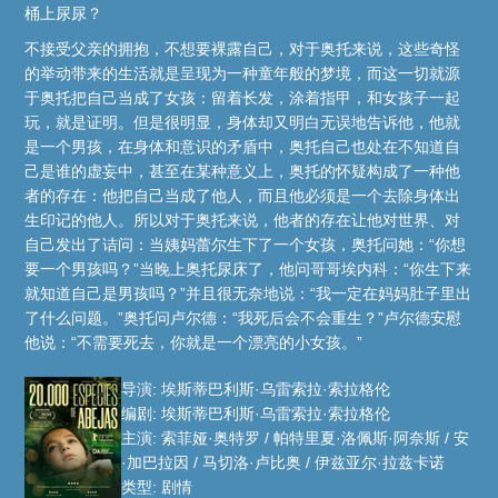
桶上尿尿？
不接受父亲的拥抱，不想要裸露自己，对于奥托来说，这些奇怪
的举动带来的生活就是呈现为一种童年般的梦境，而这一切就源
于奥托把自己当成了女孩：留着长发，涂着指甲，和女孩子一起
玩，就是证明。但是很明显，身体却又明白无误地告诉他，他就
是一个男孩，在身体和意识的矛盾中，奥托自己也处在不知道自
己是谁的虚妄中，甚至在某种意义上，奥托的怀疑构成了一种他
者的存在：他把自己当成了他人，而且他必须是一个去除身体出
生印记的他人。所以对于奥托来说，他者的存在让他对世界、对
自己发出了诘问：当姨妈蕾尔生下了一个女孩，奥托问她：“你想
要一个男孩吗？”当晚上奥托尿床了，他问哥哥埃内科：“你生下来
就知道自己是男孩吗？”并且很无奈地说：“我一定在妈妈肚子里出
了什么问题。”奥托问卢尔德：“我死后会不会重生？”卢尔德安慰
他说：“不需要死去，你就是一个漂亮的小女孩。”
导演: 埃斯蒂巴利斯·乌雷索拉·索拉格伦
编剧: 埃斯蒂巴利斯·乌雷索拉·索拉格伦
主演: 索菲娅·奥特罗 / 帕特里夏·洛佩斯·阿奈斯 / 安
·加巴拉因 / 马切洛·卢比奥 / 伊兹亚尔·拉兹卡诺
类型: 剧情