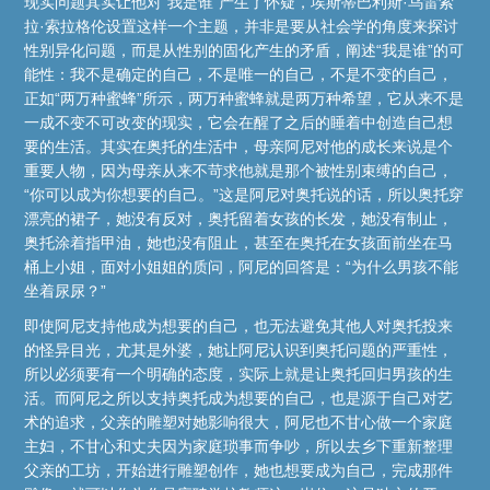
现实问题其实让他对“我是谁”产生了怀疑，埃斯蒂巴利斯·乌雷索
拉·索拉格伦设置这样一个主题，并非是要从社会学的角度来探讨
性别异化问题，而是从性别的固化产生的矛盾，阐述“我是谁”的可
能性：我不是确定的自己，不是唯一的自己，不是不变的自己，
正如“两万种蜜蜂”所示，两万种蜜蜂就是两万种希望，它从来不是
一成不变不可改变的现实，它会在醒了之后的睡着中创造自己想
要的生活。其实在奥托的生活中，母亲阿尼对他的成长来说是个
重要人物，因为母亲从来不苛求他就是那个被性别束缚的自己，
“你可以成为你想要的自己。”这是阿尼对奥托说的话，所以奥托穿
漂亮的裙子，她没有反对，奥托留着女孩的长发，她没有制止，
奥托涂着指甲油，她也没有阻止，甚至在奥托在女孩面前坐在马
桶上小姐，面对小姐姐的质问，阿尼的回答是：“为什么男孩不能
坐着尿尿？”
即使阿尼支持他成为想要的自己，也无法避免其他人对奥托投来
的怪异目光，尤其是外婆，她让阿尼认识到奥托问题的严重性，
所以必须要有一个明确的态度，实际上就是让奥托回归男孩的生
活。而阿尼之所以支持奥托成为想要的自己，也是源于自己对艺
术的追求，父亲的雕塑对她影响很大，阿尼也不甘心做一个家庭
主妇，不甘心和丈夫因为家庭琐事而争吵，所以去乡下重新整理
父亲的工坊，开始进行雕塑创作，她也想要成为自己，完成那件