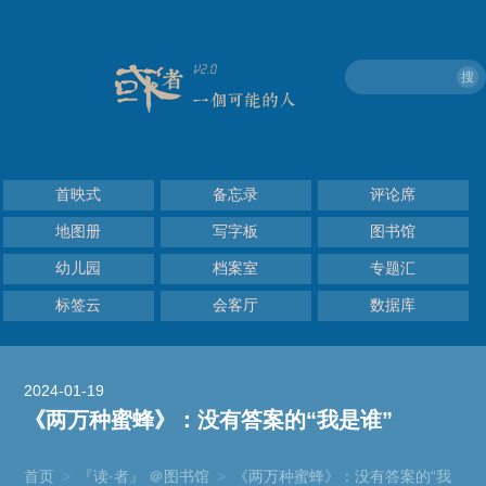
搜
首映式
备忘录
评论席
地图册
写字板
图书馆
幼儿园
档案室
专题汇
标签云
会客厅
数据库
2024-01-19
《两万种蜜蜂》：没有答案的“我是谁”
首页
>
『读·者』 ＠图书馆
>
《两万种蜜蜂》：没有答案的“我