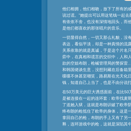
他们相拥，他们相吻，放下了所有的戒
说过谎。”她提出可以用这笔钱一起
有依依不舍，也没有深情地回头，而
是他们都喜欢的那张唱片的音乐。
一切显得自然，一切又那么礼貌，没有
表达，看似平淡，却是一种真情的流露
关系依靠的就是真诚，于是这个片名只
弈中，在真相和谎言的交织中，人和人
款的空姐布朗，枪械管理局的警探雷
和韩国佬谈生意，没想到藏在后备箱里
喋喋不休甚至嘲笑，路易斯在光天化
钱，知道自己上当了，也是不由分说
在50万美元的巨大诱惑面前，在比5
是被连接在一起的连环套：欧帝找麦斯
了送她入狱，这就是布朗识破了欧帝
终布朗的枪抵住了欧帝的身体，这是
拿回自己的枪，布朗的手上又有了另
释，连环游戏中的枪，这就是深陷其中