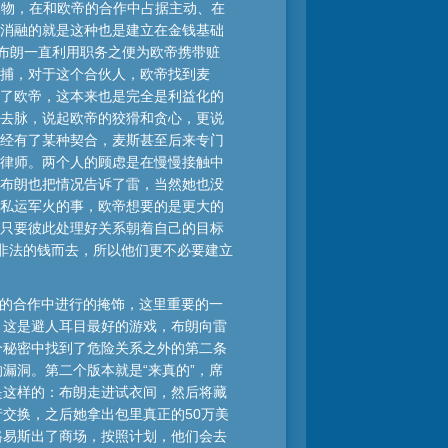
心人物，在和欧帝的合作中占据主动、在
消融的就是这种也是建立在金钱基础
。布朗一直利用职务之便为欧帝携带赃
捕，对于这个合伙人，欧帝找到麦
了欧帝，这本来也是完全是利益化的
去脉，说起欧帝的狡猾和贪心，更说
经有了某种契合，麦斯甚至后来专门
律师。两个人的顾虑是在慢慢接触中
布朗也把情况告诉了雷，当然她也没
私运军火的事，欧帝想要的是更大的
只要彼此处理好关系朝着自己的目标
着非法的钱而去，所以他们更不必要建立
雷的合作中进行的掩饰，这里重要的一
，这是避人耳目最好的游戏，布朗向雷
个秘密中找到了危险关系之外的第二条
漏洞。第二个版本就是“来真的”，席
是这样的：布朗走进试衣间，然后将藏
交换，之后她拿出包里真正的50万美
路易斯出了商场，按照计划，他们会去