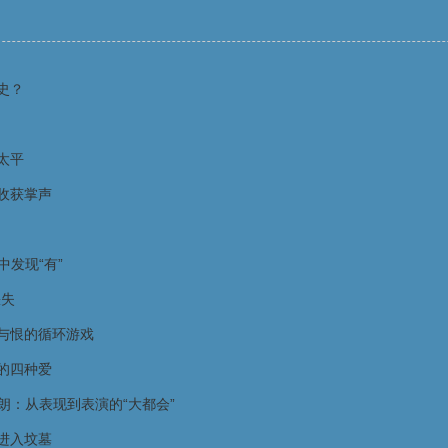
史？
太平
收获掌声
中发现“有”
缺失
与恨的循环游戏
的四种爱
·朗：从表现到表演的“大都会”
进入坟墓