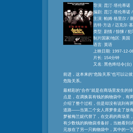
导演: 昆汀·塔伦蒂诺
编剧: 昆汀·塔伦蒂诺 
主演: 帕姆·格里尔 / 
吉特·方达 / 迈克尔·
类型: 剧情 / 惊悚 / 
制片国家/地区: 美国
语言: 英语
上映日期: 1997-12-0
片长: 154分钟
又名: 黑色终结令(台) 
前进，这本来的“危险关系”也可以让
危险关系。
最精彩的“合作”就是在商场里发生的
点是，在调换装有钱的购物袋中，有
介绍了整个过程，但是却没有说到有
道路——当第二个女人席梦拿走了放有
梦被梅兰妮代替了，在交易的商场里
有少数钱的购物袋准备好，当她看到试
元放在了另一只购物袋中，其中的一