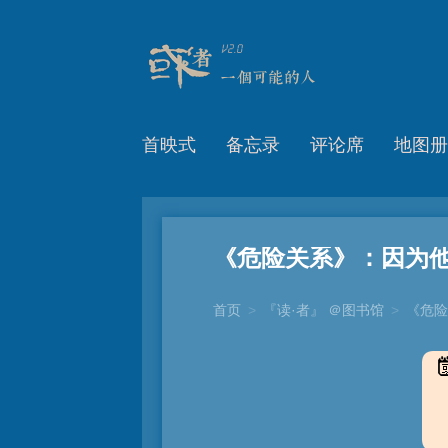
首映式
备忘录
评论席
地图册
《危险关系》：因为
首页
>
『读·者』 ＠图书馆
>
《危险