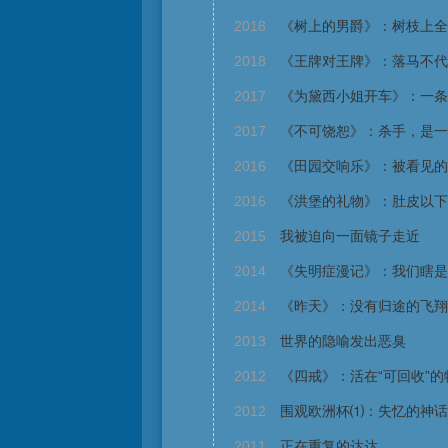
2018
《树上的男爵》：树枝上全
2018
《王牌对王牌》：落马不代
2017
《为黛西小姐开车》：一条
2017
《不可饶恕》：杀手，是一
2016
《田园交响乐》：被看见的
2016
《洪堡的礼物》：肚皮以下
2015
我被迫向一面镜子走近
2014
《失明症漫记》：我们瞎是
2014
《昨天》：没有归途的飞翔
2013
世界的隐喻发出恶臭
2012
《四戒》：活在“可回收”的
2012
围观欧洲杯⑴：失忆的神话
2011
正在重复的达达