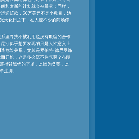
布朗和麦斯的计划就会被暴露；同样，
运送赃款，50万美元不是小数目，她
在光天化日之下，在人流不少的商场停
关系里寻找不被利用也没有欺骗的合作
，昆汀似乎想要发现的只是人性意义上
造危险关系，尤其是罗伯特·德尼罗饰
休而开枪，这是多么沉不住气啊？布朗
后落得背黑锅的下场，是因为贪婪，是
简单注脚。