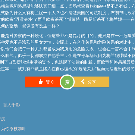
果梅兰妮和路易斯能够认真仔细一点，当场就查看购物袋中是不是有钱，
式版为什么只有梅兰妮一个人？也不清楚美国的司法制度，布朗帮助欧帝
的欧帝“逍遥法外”？而且欧帝杀死了博蒙特，路易斯杀死了梅兰妮——
任何的骚动，就像没有发生一样？
可能是对警察的一种矮化，但这些都不是昆汀的目的，他只是在一种危险
那种爱也不是浓烈的男女之情，实际上，在合作关系和危险关系的对比中
所以他们会把每一种关系都当成为我所用的危险关系，也会在一言不合中制
什么脾气，似乎一切都掌控在他手里，但是在停车场只因为梅兰妮喋喋不
得到了自己摆脱烂生活的资本，也逃脱了法律的制裁，而欧帝和路易斯最
过牢——被判有罪就是陷入在自己编织的“危险关系”里而无法走出的最
󰄼
󰄯
赞
0
赏
分享
百人千影
套房
：为你添枝加叶