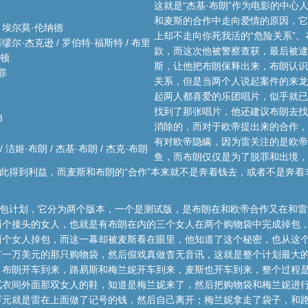
这就是“杰基·布朗”作为电影的中
和麦斯的合作中走向爱情的原因，它
/ 埃尔莫·伦纳德
上却不走向你死我活的“危险关系”
塞缪尔·杰克逊 / 罗伯特·福斯特 / 布里
款，而这次他被警察查获，最后被逮
基顿
斯，让他把布朗保释出来，布朗认识
犯罪
关系，但是当两个人说起案件的来龙
起两人都喜爱的乐团唱片，似乎就已
找到了那张唱片，他还建议布朗去找
8
消除的，而对于欧帝提出来的合作，
有对欧帝隐瞒，因为雷关注的是欧帝
/ 洁姬·布朗 / 杰基·布朗 / 杰克·布朗
鱼，而布朗仅仅是为了脱罪和出境，
彼此得到利益，而麦斯和布朗的“合作”本来就不是奔着钱去，或者不是奔
掉包计划，它分为两个版本，一个是测试版，是布朗在和欧帝合作又在和
两个接头的女人，也就是有布朗在内的三个女人在两个购物袋中完成掉包
两个女人掉包，而这一幕却被麦斯看在眼里，他知道了这个秘密，也从这
一万美元的那只购物袋，然后假戏真做杳无音讯，这就是整个计划最大的
，布朗开车到来，路易斯和梅兰妮开车到来，麦斯也开车到来，整个过程
衣间外面那双女人的鞋，知道是梅兰妮来了，然后把购物袋和梅兰妮进行
万元就是雷在上面做了记号的钱，然后自己离开；梅兰妮拿走了袋子，和