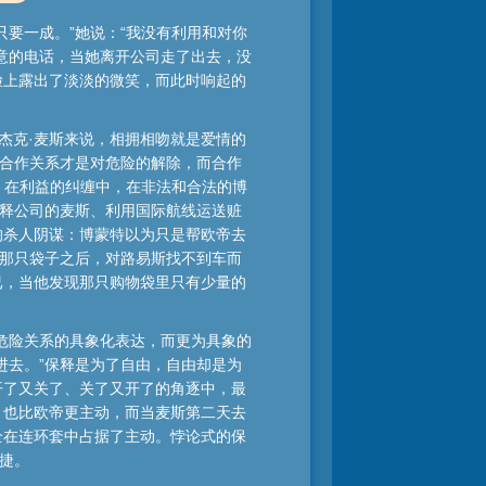
要一成。”她说：“我没有利用和对你
意的电话，当她离开公司走了出去，没
脸上露出了淡淡的微笑，而此时响起的
杰克·麦斯来说，相拥相吻就是爱情的
的合作关系才是对危险的解除，而合作
，在利益的纠缠中，在非法和合法的博
保释公司的麦斯、利用国际航线运送赃
的杀人阴谋：博蒙特以为只是帮欧帝去
了那只袋子之后，对路易斯找不到车而
已，当他发现那只购物袋里只有少量的
是危险关系的具象化表达，而更为具象的
进去。”保释是为了自由，自由却是为
开了又关了、关了又开了的角逐中，最
，也比欧帝更主动，而当麦斯第二天去
全在连环套中占据了主动。悖论式的保
捷。