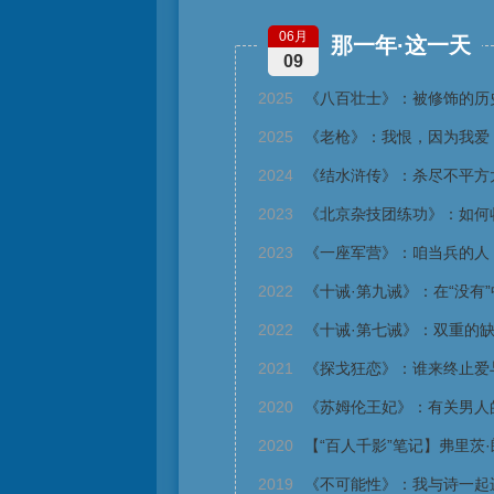
06月
那一年·这一天
09
2025
《八百壮士》：被修饰的历
2025
《老枪》：我恨，因为我爱
2024
《结水浒传》：杀尽不平方
2023
《北京杂技团练功》：如何
2023
《一座军营》：咱当兵的人
2022
《十诫·第九诫》：在“没有”
2022
《十诫·第七诫》：双重的
2021
《探戈狂恋》：谁来终止爱
2020
《苏姆伦王妃》：有关男人
2020
【“百人千影”笔记】弗里茨
2019
《不可能性》：我与诗一起