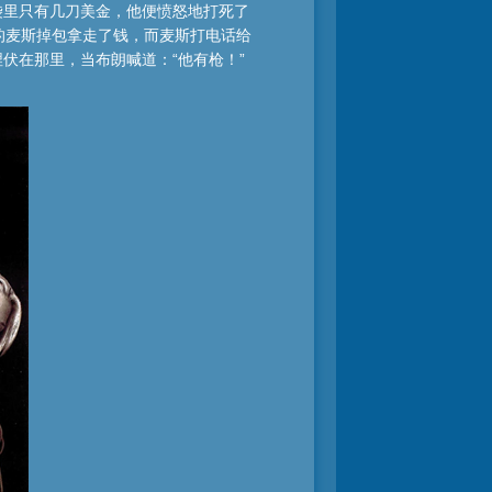
袋里只有几刀美金，他便愤怒地打死了
的麦斯掉包拿走了钱，而麦斯打电话给
伏在那里，当布朗喊道：“他有枪！”