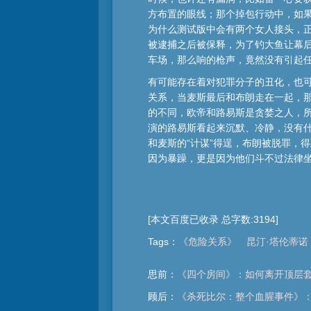
方布置的眼线；那个掉包行动中，如
为什么测试版中会有两个女人接头，正
被逮捕之后被保释，为了钓大鱼让幕后
车场，那么响的枪声，竟然没有引起
有可能存在着对犯罪分子的丑化，也
关系，当麦斯最后和布朗走在一起，
的不同，欧帝和路易斯是贪婪之人，
演的路易斯看起来沉默、冷静，没有
和麦斯的“计谋”得逞，布朗被脱罪，
因为暴躁，更是因为他们斗不过法律坐
[本文百度已收录 总字数:3194]
Tags
：
《危险关系》
昆汀·塔伦蒂诺
思前：
《四个房间》：如何离开顶层
顾后：
《杀死比尔：整个血腥事件》