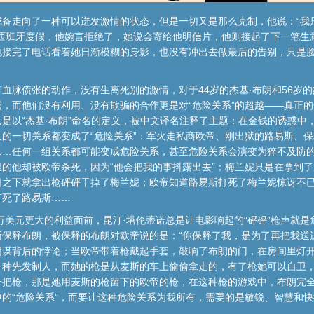
备走向了一种可以迸发激情的状态，但是一切又是那么克制，他说：“我只
去西班牙度假，他婉言拒绝了，她说会寄给他明信片，他则接起了下一笔生
他接完了电话看着她日渐模糊的身影，也没有冲出去做最后的告别，只是
血脉偾张的动作，没有生离死别的激情，对于44岁的杰基·布朗和56岁的
，而他们没有利用、没有欺骗的合作更是对“危险关系”的超越——真正
是以“杰基·布朗”命名的定义，被中文译名注释了主题：在金钱的诱惑中
的一切关系都变成了“危险关系”：军火走私商欧帝、刚出狱的路易斯、
……任何一组关系都可能变成危险关系，甚至危险关系会演变为猝不及防
的他却被欧帝杀死，因为“他会把我的事抖露出去”；梅兰妮只是在拿到
日之下就拿出枪砰砰干掉了梅兰妮；欧帝知道路易斯打死了梅兰妮惊讶不
打死了路易斯……
0万美元更大的利益面前，昆汀·塔伦蒂诺总是让电影响起的“砰砰”枪声就
保释布朗，被保释的布朗对欧帝说的是：“你保释了我，是为了再把我送
阴谋背后的悖论；当欧帝带着枪戴起手套，敲响了布朗的门，在房间里灯
一种先发制人，而她的枪是从麦斯的车上偷偷拿走的，有了枪她可以自卫
一把枪，那是她用麦斯的枪留下的欧帝的枪，在这种枪的游戏中，布朗完
的“危险关系”，而要让这种危险关系为我所有，需要的是敏锐、智慧和快